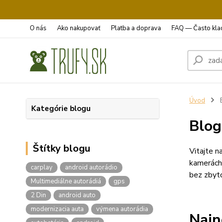
O nás
Ako nakupovať
Platba a doprava
FAQ — Často kla
Úvod
Kategórie blogu
Blog
Štítky blogu
Vitajte n
kamerách.
carplay
android autorádio
bez zbyt
Multimediálne autorádiá
gps
2 Din
android auto
modernizacia auta
výmena autorádia
Najn