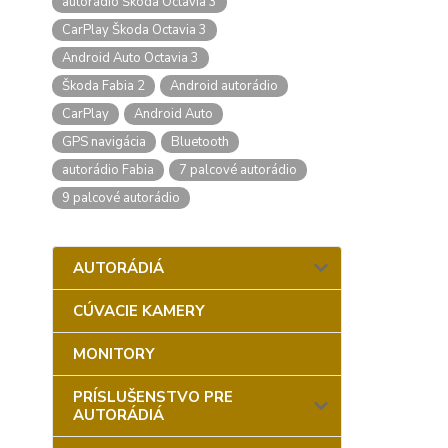
autorádio Škoda Octavia 3
CarPlay Škoda Octavia 3
Android Auto Octavia 3
Škoda Fabia 2
Android autorádio
CarPlay
Android Auto
GPS navigácia
Bluetooth
autorádio Fabia
7 palcové autorádio
9 palcové autorádio
AUTORÁDIÁ
CÚVACIE KAMERY
MONITORY
PRÍSLUŠENSTVO PRE
AUTORÁDIÁ