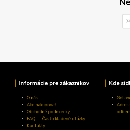
Ne
Informácie pre zákazníkov
Kde síd
O nás
Golian
Ako nakupovať
Adresa 
Obchodné podmienky
odber
FAQ — Často kladené otázky
Kontakty