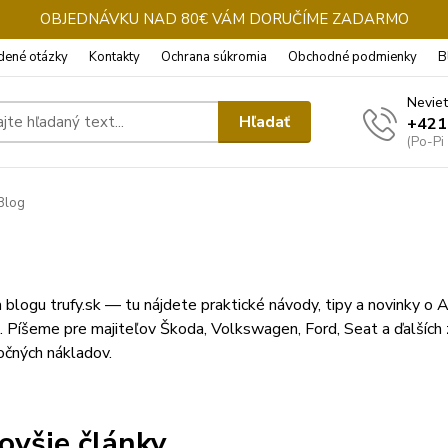
OBJEDNÁVKU NAD 80€ VÁM DORUČÍME ZADARMO
dené otázky
Kontakty
Ochrana súkromia
Obchodné podmienky
B
Neviet
Hľadať
+421
(Po-Pi
Blog
a blogu trufy.sk — tu nájdete praktické návody, tipy a novinky o A
 Píšeme pre majiteľov Škoda, Volkswagen, Ford, Seat a ďalších 
očných nákladov.
ovšie články