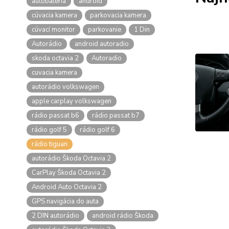
autobatéria
android
cúvacia kamera
parkovacia kamera
cúvací monitor
parkovanie
1 Din
Autorádio
android autoradio
skoda octavia 2
Autoradio
cuvacia kamera
autorádio volkswagen
apple carplay volkswagen
rádio passat b6
rádio passat b7
rádio golf 5
rádio golf 6
rádio tiguan
autorádio Škoda Octavia 2
CarPlay Škoda Octavia 2
Android Auto Octavia 2
GPS navigácia do auta
2 DIN autorádio
android rádio Škoda