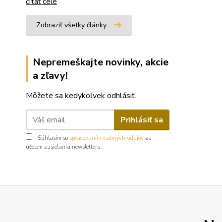
čítať celé
Zobraziť všetky články
Nepremeškajte novinky, akcie
a zľavy!
Môžete sa kedykoľvek odhlásiť.
Prihlásiť sa
Súhlasím so
spracovaním osobných údajov
za
účelom zasielania newslettera.