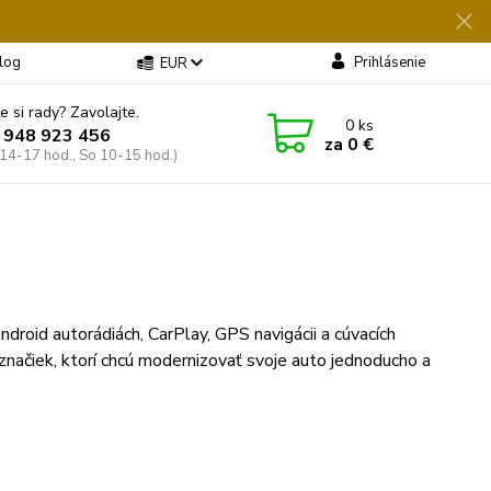
log
Prihlásenie
EUR
e si rady? Zavolajte.
0
ks
 948 923 456
za
0 €
 14-17 hod., So 10-15 hod.)
ndroid autorádiách, CarPlay, GPS navigácii a cúvacích
značiek, ktorí chcú modernizovať svoje auto jednoducho a