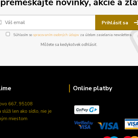
premeškajte novinky, akcie a zľa
Prihlásiť sa
Súhlasím so
spracovaním osobných údajov
za účelom zasielania newslettera.
Môžete sa kedykoľvek odhlásiť.
lime
Online platby
ovo 667, 95108
slúži len ako sídlo, nie je
ným miestom