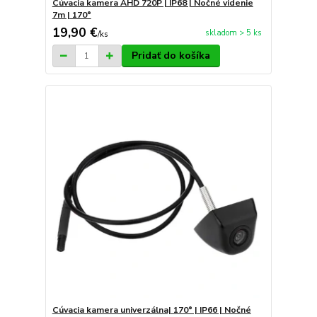
Cúvacia kamera AHD 720P | IP68 | Nočné videnie
7m | 170°
19,90 €
skladom > 5 ks
/
ks
Pridať do košíka
Cúvacia kamera univerzálna| 170° | IP66 | Nočné