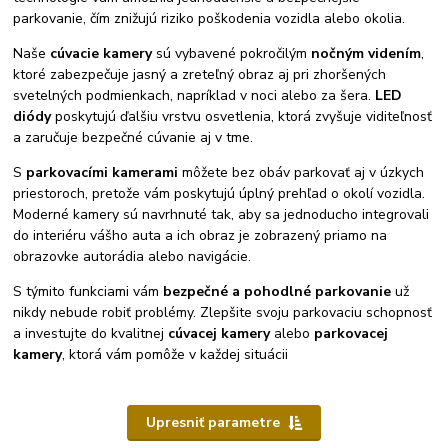
parkovanie, čím znižujú riziko poškodenia vozidla alebo okolia.
Naše
cúvacie kamery
sú vybavené pokročilým
nočným videním
,
ktoré zabezpečuje jasný a zreteľný obraz aj pri zhoršených
svetelných podmienkach, napríklad v noci alebo za šera.
LED
diódy
poskytujú ďalšiu vrstvu osvetlenia, ktorá zvyšuje viditeľnosť
a zaručuje bezpečné cúvanie aj v tme.
S
parkovacími kamerami
môžete bez obáv parkovať aj v úzkych
priestoroch, pretože vám poskytujú úplný prehľad o okolí vozidla.
Moderné kamery sú navrhnuté tak, aby sa jednoducho integrovali
do interiéru vášho auta a ich obraz je zobrazený priamo na
obrazovke autorádia alebo navigácie.
S týmito funkciami vám
bezpečné a pohodlné parkovanie
už
nikdy nebude robiť problémy. Zlepšite svoju parkovaciu schopnosť
a investujte do kvalitnej
cúvacej kamery
alebo
parkovacej
kamery
, ktorá vám pomôže v každej situácii
Upresniť parametre