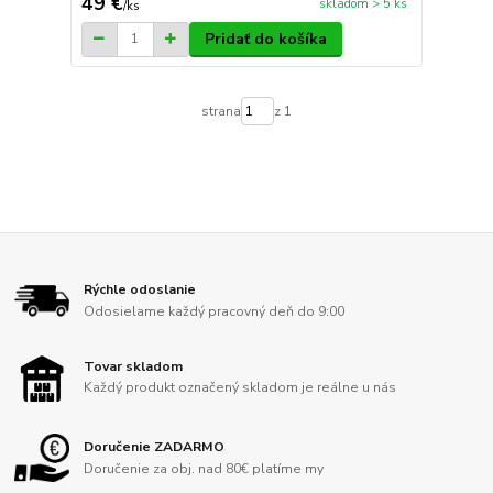
49 €
skladom > 5 ks
/
ks
Pridať do košíka
strana
z 1
Rýchle odoslanie
Odosielame každý pracovný deň do 9:00
Tovar skladom
Každý produkt označený skladom je reálne u nás
Doručenie ZADARMO
Doručenie za obj. nad 80€ platíme my