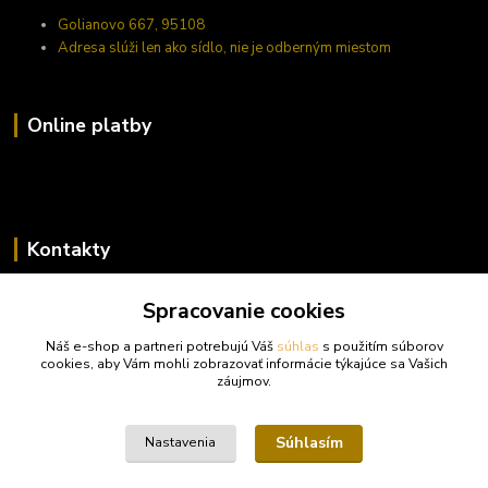
Golianovo 667, 95108
Adresa slúži len ako sídlo, nie je odberným miestom
Online platby
Kontakty
Zákaznícka podpora trufy.sk
Spracovanie cookies
+421 948 923 456
(Po-Pi 14-17 hod., So 10-15 hod.)
Náš e-shop a partneri potrebujú Váš
súhlas
s použitím súborov
cookies, aby Vám mohli zobrazovať informácie týkajúce sa Vašich
info@trufy.sk
záujmov.
Súhlasím
Nastavenia