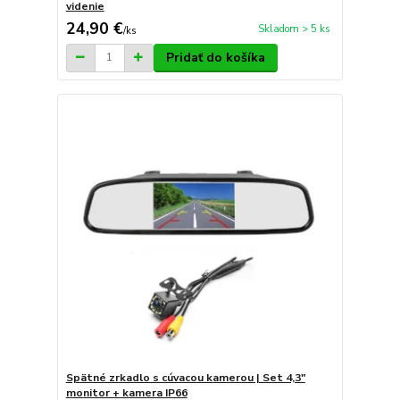
videnie
24,90 €
Skladom > 5 ks
/
ks
Pridať do košíka
Spätné zrkadlo s cúvacou kamerou | Set 4,3"
monitor + kamera IP66