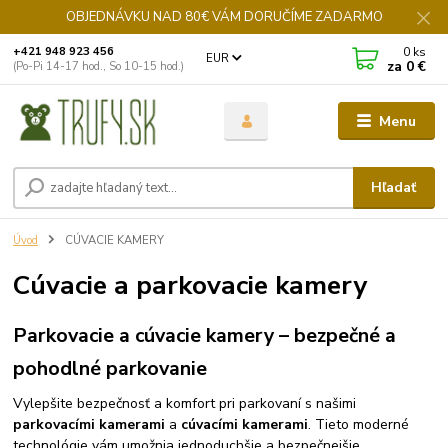
OBJEDNÁVKU NAD 80€ VÁM DORUČÍME ZADARMO
0
ks
+421 948 923 456
EUR
za
0 €
(Po-Pi 14-17 hod., So 10-15 hod.)
Menu
Hľadať
Úvod
CÚVACIE KAMERY
Cúvacie a parkovacie kamery
Parkovacie a cúvacie kamery – bezpečné a
pohodlné parkovanie
Vylepšite bezpečnosť a komfort pri parkovaní s našimi
parkovacími kamerami
a
cúvacími kamerami
. Tieto moderné
technológie vám umožnia jednoduchšie a bezpečnejšie