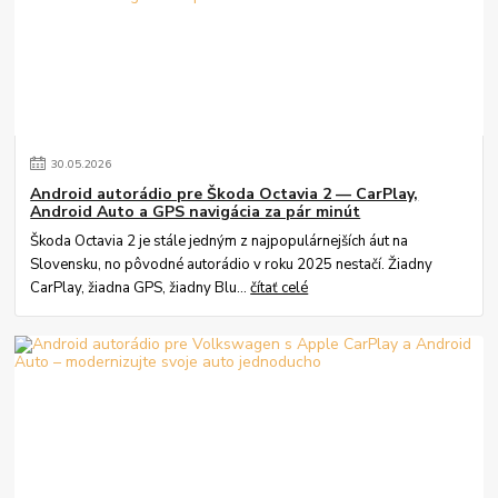
30
.
05
.
2026
Android autorádio pre Škoda Octavia 2 — CarPlay,
Android Auto a GPS navigácia za pár minút
Škoda Octavia 2 je stále jedným z najpopulárnejších áut na
Slovensku, no pôvodné autorádio v roku 2025 nestačí. Žiadny
CarPlay, žiadna GPS, žiadny Blu...
čítať celé