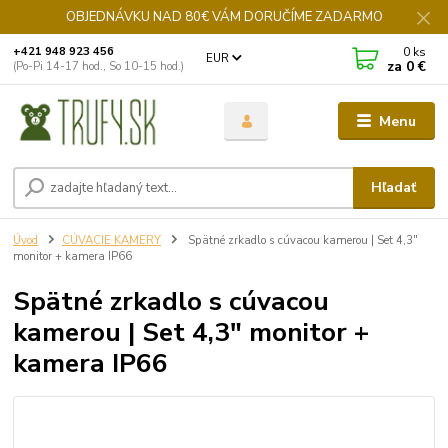
OBJEDNÁVKU NAD 80€ VÁM DORUČÍME ZADARMO
0
ks
+421 948 923 456
EUR
za
0 €
(Po-Pi 14-17 hod., So 10-15 hod.)
Menu
Hľadať
Úvod
CÚVACIE KAMERY
Spätné zrkadlo s cúvacou kamerou | Set 4,3"
monitor + kamera IP66
Spätné zrkadlo s cúvacou
kamerou | Set 4,3" monitor +
kamera IP66