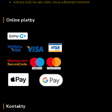
Adresa slúži len ako sídlo, nie je odberným miestom
Online platby
Kontakty