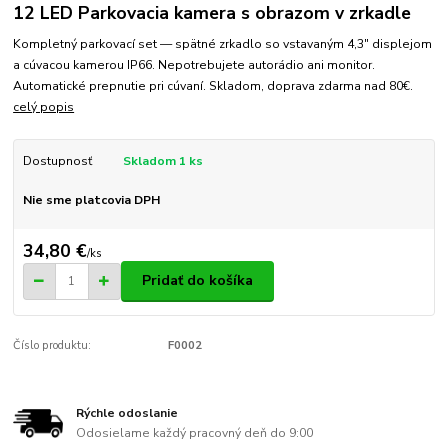
12 LED Parkovacia kamera s obrazom v zrkadle
Kompletný parkovací set — spätné zrkadlo so vstavaným 4,3" displejom
a cúvacou kamerou IP66. Nepotrebujete autorádio ani monitor.
Automatické prepnutie pri cúvaní. Skladom, doprava zdarma nad 80€.
celý popis
Dostupnosť
Skladom 1 ks
Nie sme platcovia DPH
34,80 €
/
ks
Pridať do košíka
Číslo produktu:
F0002
Rýchle odoslanie
Odosielame každý pracovný deň do 9:00