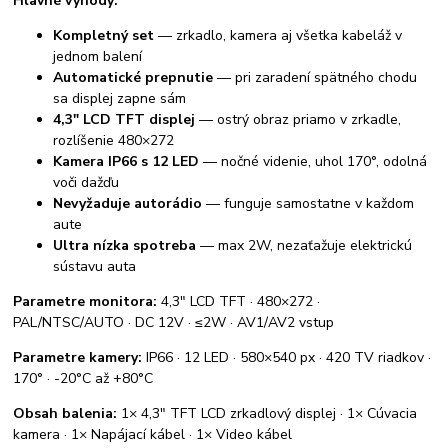
Hlavné výhody:
Kompletný set
— zrkadlo, kamera aj všetka kabeláž v
jednom balení
Automatické prepnutie
— pri zaradení spätného chodu
sa displej zapne sám
4,3" LCD TFT displej
— ostrý obraz priamo v zrkadle,
rozlíšenie 480×272
Kamera IP66 s 12 LED
— nočné videnie, uhol 170°, odolná
voči dažďu
Nevyžaduje autorádio
— funguje samostatne v každom
aute
Ultra nízka spotreba
— max 2W, nezaťažuje elektrickú
sústavu auta
Parametre monitora:
4,3" LCD TFT · 480×272 ·
PAL/NTSC/AUTO · DC 12V · ≤2W · AV1/AV2 vstup
Parametre kamery:
IP66 · 12 LED · 580×540 px · 420 TV riadkov ·
170° · -20°C až +80°C
Obsah balenia:
1× 4,3" TFT LCD zrkadlový displej · 1× Cúvacia
kamera · 1× Napájací kábel · 1× Video kábel