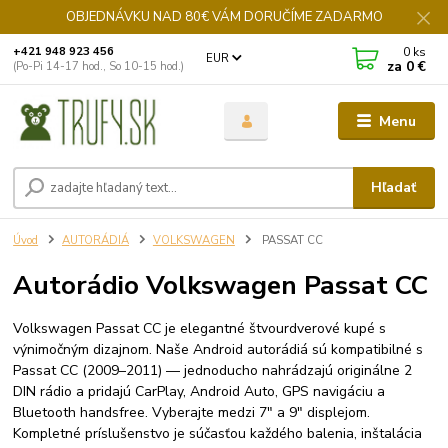
OBJEDNÁVKU NAD 80€ VÁM DORUČÍME ZADARMO
0
ks
+421 948 923 456
EUR
za
0 €
(Po-Pi 14-17 hod., So 10-15 hod.)
Menu
Hľadať
Úvod
AUTORÁDIÁ
VOLKSWAGEN
PASSAT CC
Autorádio Volkswagen Passat CC
Volkswagen Passat CC je elegantné štvourdverové kupé s
výnimočným dizajnom. Naše Android autorádiá sú kompatibilné s
Passat CC (2009–2011) — jednoducho nahrádzajú originálne 2
DIN rádio a pridajú CarPlay, Android Auto, GPS navigáciu a
Bluetooth handsfree. Vyberajte medzi 7" a 9" displejom.
Kompletné príslušenstvo je súčasťou každého balenia, inštalácia