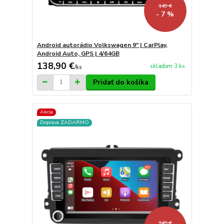
149 €
- 7 %
Android autorádio Volkswagen 9" | CarPlay,
Android Auto, GPS | 4/64GB
138,90 €
skladom 3 ks
/
ks
Pridať do košíka
Akcia
Doprava ZADARMO
149 €