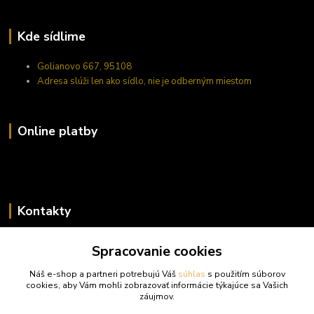
Kde sídlime
Golianovo 667, 95108
Adresa slúži len ako sídlo, nie je odberným miestom
Online platby
Kontakty
Zákaznícka podpora trufy.sk
Spracovanie cookies
+421 948 923 456
(Po-Pi 14-17 hod., So 10-15 hod.)
Náš e-shop a partneri potrebujú Váš
súhlas
s použitím súborov
cookies, aby Vám mohli zobrazovať informácie týkajúce sa Vašich
info@trufy.sk
záujmov.