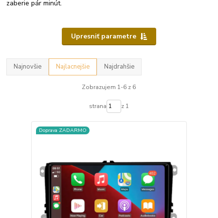
zaberie pár minút.
Upresniť parametre
Najnovšie
Najlacnejšie
Najdrahšie
Zobrazujem 1-6 z 6
strana
z 1
Doprava ZADARMO