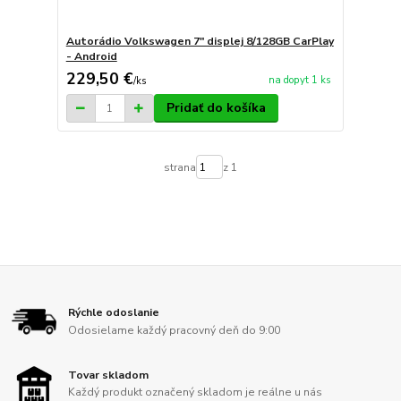
Autorádio Volkswagen 7" displej 8/128GB CarPlay
- Android
229,50 €
na dopyt 1 ks
/
ks
Pridať do košíka
strana
z 1
Rýchle odoslanie
Odosielame každý pracovný deň do 9:00
Tovar skladom
Každý produkt označený skladom je reálne u nás