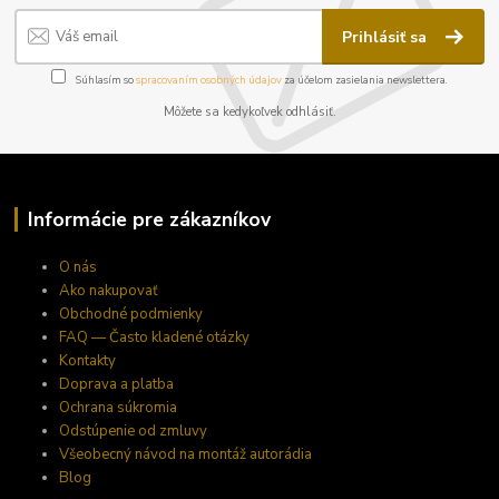
Prihlásiť sa
Súhlasím so
spracovaním osobných údajov
za účelom zasielania newslettera.
Môžete sa kedykoľvek odhlásiť.
Informácie pre zákazníkov
O nás
Ako nakupovať
Obchodné podmienky
FAQ — Často kladené otázky
Kontakty
Doprava a platba
Ochrana súkromia
Odstúpenie od zmluvy
Všeobecný návod na montáž autorádia
Blog