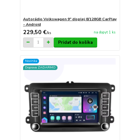
Autorádio Volkswagen 9" displej 8/128GB CarPlay
- Android
229,50 €
na dopyt 1 ks
/
ks
Pridať do košíka
Novinka
Doprava ZADARMO