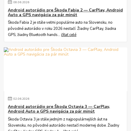
08
.
06
.
2026
Android autorádio pre Škoda Fabia 2 — CarPlay, Android
Auto a GPS navigácia za pár minút
Škoda Fabia 2 je stále veľmi populárne auto na Slovensku, no
pôvodné autorádio v roku 2026 nestačí. Žiadny CarPlay, žiadna
GPS, žiadny Bluetooth hands...
čítať celé
02
.
06
.
2026
Android autorádio pre Škoda Octavia 3 — CarPlay,
Android Auto a GPS navigácia za pár minút
Škoda Octavia 3 je stále jedným z najpopulárnejších áut na
Slovensku, no pôvodné autorádio nestačí modernej dobe. Žiadny