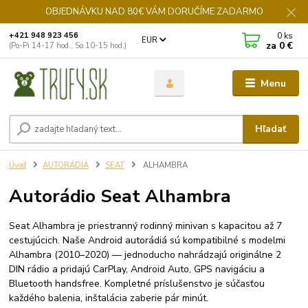
OBJEDNÁVKU NAD 80€ VÁM DORUČÍME ZADARMO
0
ks
+421 948 923 456
EUR
za
0 €
(Po-Pi 14-17 hod., So 10-15 hod.)
Menu
Hľadať
Úvod
AUTORÁDIÁ
SEAT
ALHAMBRA
Autorádio Seat Alhambra
Seat Alhambra je priestranný rodinný minivan s kapacitou až 7
cestujúcich. Naše Android autorádiá sú kompatibilné s modelmi
Alhambra (2010–2020) — jednoducho nahrádzajú originálne 2
DIN rádio a pridajú CarPlay, Android Auto, GPS navigáciu a
Bluetooth handsfree. Kompletné príslušenstvo je súčasťou
každého balenia, inštalácia zaberie pár minút.