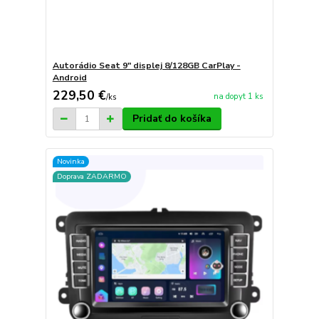
Autorádio Seat 9" displej 8/128GB CarPlay -
Android
229,50 €
na dopyt 1 ks
/
ks
Pridať do košíka
Novinka
Doprava ZADARMO