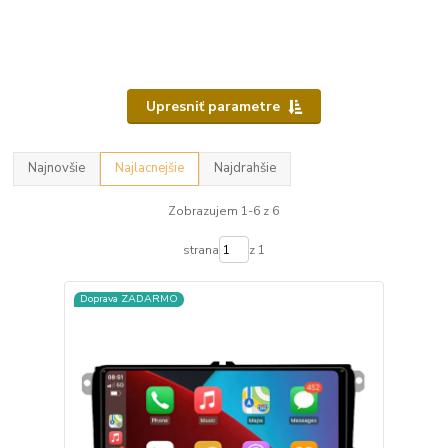
Upresniť parametre
Najnovšie
Najlacnejšie
Najdrahšie
Zobrazujem 1-6 z 6
strana
z 1
Doprava ZADARMO