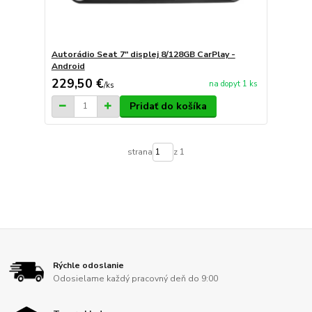
Autorádio Seat 7" displej 8/128GB CarPlay -
Android
229,50 €
na dopyt 1 ks
/
ks
Pridať do košíka
strana
z 1
Rýchle odoslanie
Odosielame každý pracovný deň do 9:00