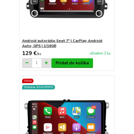
Android autorádio Seat 7" | CarPlay, Android
Auto, GPS | 1/16GB
129 €
skladom 2 ks
/
ks
Pridať do košíka
Akcia
Doprava ZADARMO