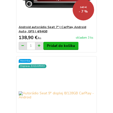
149 €
- 7 %
Android autorádio Seat 7" | CarPlay, Android
Auto, GPS | 4/64GB
138,90 €
skladom 3 ks
/
ks
Pridať do košíka
Novinka
Doprava ZADARMO