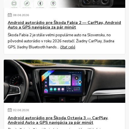
08
.
06
.
2026
Android autorádio pre Škoda Fabia 2 — CarPlay, Android
Auto a GPS navigácia za pár minút
Škoda Fabia 2 je stále veľmi populárne auto na Slovensku, no
pôvodné autorádio v roku 2026 nestačí. Žiadny CarPlay, žiadna
GPS, žiadny Bluetooth hands...
čítať celé
02
.
06
.
2026
Android autorádio pre Škoda Octavia 3 — CarPlay,
Android Auto a GPS navigácia za pár minút