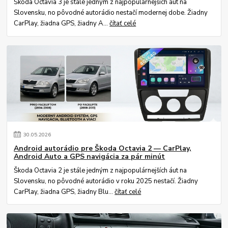
Škoda Octavia 3 je stále jedným z najpopulárnejších áut na
Slovensku, no pôvodné autorádio nestačí modernej dobe. Žiadny
CarPlay, žiadna GPS, žiadny A...
čítať celé
30
.
05
.
2026
Android autorádio pre Škoda Octavia 2 — CarPlay,
Android Auto a GPS navigácia za pár minút
Škoda Octavia 2 je stále jedným z najpopulárnejších áut na
Slovensku, no pôvodné autorádio v roku 2025 nestačí. Žiadny
CarPlay, žiadna GPS, žiadny Blu...
čítať celé