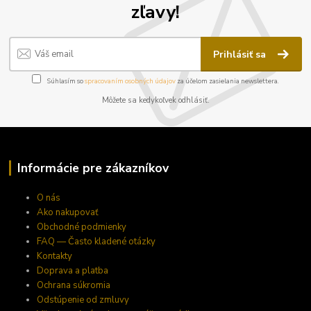
zľavy!
Prihlásiť sa
Súhlasím so
spracovaním osobných údajov
za účelom zasielania newslettera.
Môžete sa kedykoľvek odhlásiť.
Informácie pre zákazníkov
O nás
Ako nakupovať
Obchodné podmienky
FAQ — Často kladené otázky
Kontakty
Doprava a platba
Ochrana súkromia
Odstúpenie od zmluvy