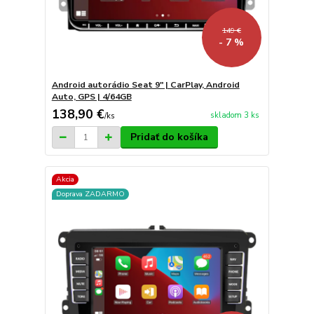
149 €
- 7 %
Android autorádio Seat 9" | CarPlay, Android
Auto, GPS | 4/64GB
138,90 €
skladom 3 ks
/
ks
Pridať do košíka
Akcia
Doprava ZADARMO