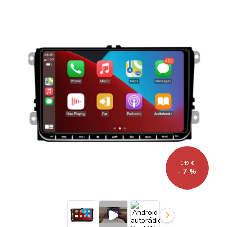
149 €
- 7 %