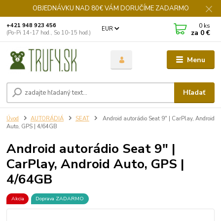
OBJEDNÁVKU NAD 80€ VÁM DORUČÍME ZADARMO
0
ks
+421 948 923 456
EUR
za
0 €
(Po-Pi 14-17 hod., So 10-15 hod.)
Menu
Hľadať
Úvod
AUTORÁDIÁ
SEAT
Android autorádio Seat 9" | CarPlay, Android
Auto, GPS | 4/64GB
Android autorádio Seat 9" |
CarPlay, Android Auto, GPS |
4/64GB
Akcia
Doprava ZADARMO