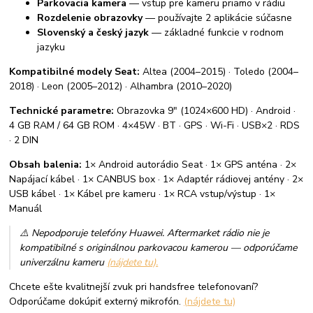
Parkovacia kamera
— vstup pre kameru priamo v rádiu
Rozdelenie obrazovky
— používajte 2 aplikácie súčasne
Slovenský a český jazyk
— základné funkcie v rodnom
jazyku
Kompatibilné modely Seat:
Altea (2004–2015) · Toledo (2004–
2018) · Leon (2005–2012) · Alhambra (2010–2020)
Technické parametre:
Obrazovka 9" (1024×600 HD) · Android ·
4 GB RAM / 64 GB ROM · 4×45W · BT · GPS · Wi-Fi · USB×2 · RDS
· 2 DIN
Obsah balenia:
1× Android autorádio Seat · 1× GPS anténa · 2×
Napájací kábel · 1× CANBUS box · 1× Adaptér rádiovej antény · 2×
USB kábel · 1× Kábel pre kameru · 1× RCA vstup/výstup · 1×
Manuál
⚠️ Nepodporuje telefóny Huawei. Aftermarket rádio nie je
kompatibilné s originálnou parkovacou kamerou — odporúčame
univerzálnu kameru
(nájdete tu).
Chcete ešte kvalitnejší zvuk pri handsfree telefonovaní?
Odporúčame dokúpiť externý mikrofón.
(nájdete tu)