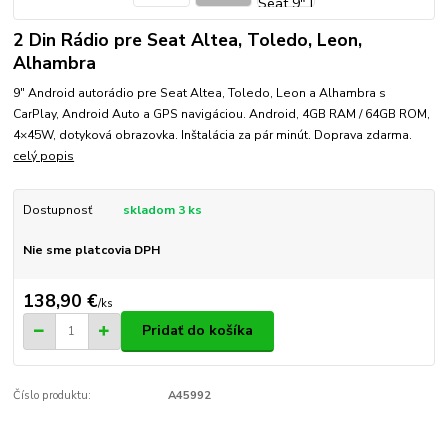
2 Din Rádio pre Seat Altea, Toledo, Leon,
Alhambra
9" Android autorádio pre Seat Altea, Toledo, Leon a Alhambra s
CarPlay, Android Auto a GPS navigáciou. Android, 4GB RAM / 64GB ROM,
4×45W, dotyková obrazovka. Inštalácia za pár minút. Doprava zdarma.
celý popis
Dostupnosť
skladom 3 ks
Nie sme platcovia DPH
138,90 €
/
ks
Pridať do košíka
Číslo produktu:
A45992