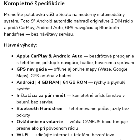
Kompletné špecifikácie
Premeňte palubovku vášho Seatu na moderný multimediálny
systém. Toto 9" Android autorádio nahradí originálne 2 DIN rádio
a pridá CarPlay, Android Auto, GPS navigáciu aj Bluetooth
handsfree — bez návštevy servisu.
Hlavné výhody:
Apple CarPlay & Android Auto
— bezdrôtové prepojenie
s telefónom, prístup k navigácii, hudbe, hovorom a správam
GPS navigácia
— offline aj online mapy (Waze, Google
Maps), GPS anténa v balení
Android | 4 GB RAM | 64 GB ROM
— rýchly a plynulý
systém
Inštalácia za pár minút
— kompletné príslušenstvo v
balení, bez servisu
Bluetooth Handsfree
— telefonovanie počas jazdy bez
pokuty
Ovládanie na volante
— vďaka CANBUS boxu funguje
presne ako pri pôvodnom rádiu
Wi-Fi
— zdieľajte internet z telefónu bezdrôtovo