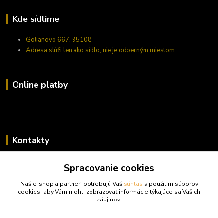
Kde sídlime
Golianovo 667, 95108
Adresa slúži len ako sídlo, nie je odberným miestom
Online platby
Kontakty
Zákaznícka podpora trufy.sk
Spracovanie cookies
+421 948 923 456
(Po-Pi 14-17 hod., So 10-15 hod.)
Náš e-shop a partneri potrebujú Váš
súhlas
s použitím súborov
cookies, aby Vám mohli zobrazovať informácie týkajúce sa Vašich
info@trufy.sk
záujmov.