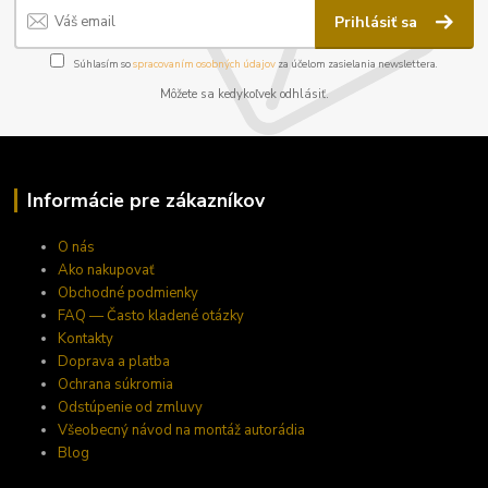
Prihlásiť sa
Súhlasím so
spracovaním osobných údajov
za účelom zasielania newslettera.
Môžete sa kedykoľvek odhlásiť.
Informácie pre zákazníkov
O nás
Ako nakupovať
Obchodné podmienky
FAQ — Často kladené otázky
Kontakty
Doprava a platba
Ochrana súkromia
Odstúpenie od zmluvy
Všeobecný návod na montáž autorádia
Blog