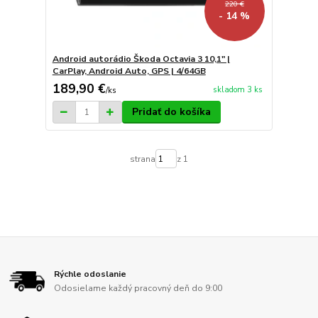
220 €
- 14 %
Android autorádio Škoda Octavia 3 10,1" |
CarPlay, Android Auto, GPS | 4/64GB
189,90 €
skladom 3 ks
/
ks
Pridať do košíka
strana
z 1
Rýchle odoslanie
Odosielame každý pracovný deň do 9:00