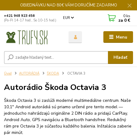
OBJEDNÁVKU NAD 80€ VÁM DORUČÍME ZADARMO
0
ks
+421 948 923 456
EUR
za
0 €
(Po-Pi 14-17 hod., So 10-15 hod.)
Menu
Hľadať
Úvod
AUTORÁDIÁ
ŠKODA
OCTAVIA 3
Autorádio Škoda Octavia 3
Škoda Octavia 3 si zaslúži moderné multimediálne centrum. Naše
10,1" Android autorádiá sú priamo určené pre tento model —
jednoducho nahrádzajú originálne 2 DIN rádio a pridajú CarPlay,
Android Auto, GPS navigáciu a Bluetooth handsfree. Redukčný
rám pre Octavia 3 je súčasťou každého balenia. Inštalácia zaberie
pár minút.