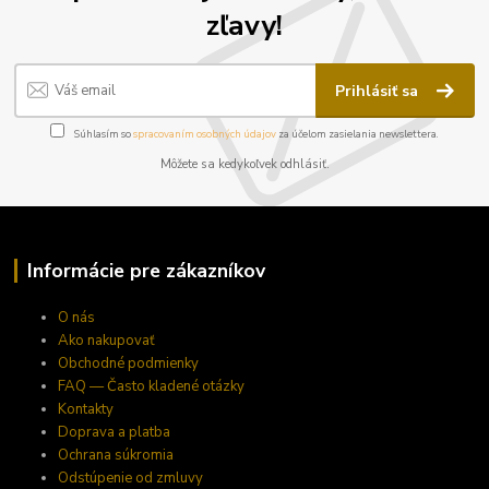
zľavy!
Prihlásiť sa
Súhlasím so
spracovaním osobných údajov
za účelom zasielania newslettera.
Môžete sa kedykoľvek odhlásiť.
Informácie pre zákazníkov
O nás
Ako nakupovať
Obchodné podmienky
FAQ — Často kladené otázky
Kontakty
Doprava a platba
Ochrana súkromia
Odstúpenie od zmluvy