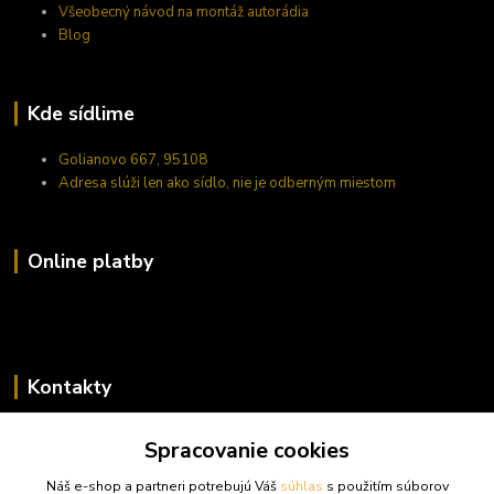
Všeobecný návod na montáž autorádia
Blog
Kde sídlime
Golianovo 667, 95108
Adresa slúži len ako sídlo, nie je odberným miestom
Online platby
Kontakty
Zákaznícka podpora trufy.sk
Spracovanie cookies
+421 948 923 456
(Po-Pi 14-17 hod., So 10-15 hod.)
Náš e-shop a partneri potrebujú Váš
súhlas
s použitím súborov