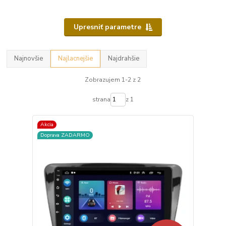
Upresniť parametre
Najnovšie
Najlacnejšie
Najdrahšie
Zobrazujem 1-2 z 2
strana
z 1
Akcia
Doprava ZADARMO