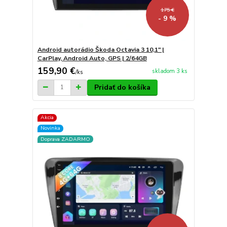
175 €
- 9 %
Android autorádio Škoda Octavia 3 10,1" |
CarPlay, Android Auto, GPS | 2/64GB
159,90 €
skladom 3 ks
/
ks
Pridať do košíka
Akcia
Novinka
Doprava ZADARMO