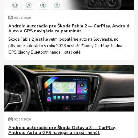
08
.
06
.
2026
Android autorádio pre Škoda Fabia 2 — CarPlay, Android
Auto a GPS navigácia za pár minút
Škoda Fabia 2 je stále veľmi populárne auto na Slovensku, no
pôvodné autorádio v roku 2026 nestačí. Žiadny CarPlay, žiadna
GPS, žiadny Bluetooth hands...
čítať celé
02
.
06
.
2026
Android autorádio pre Škoda Octavia 3 — CarPlay,
Android Auto a GPS navigácia za pár minút