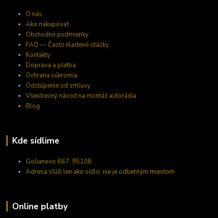
O nás
Ako nakupovať
Obchodné podmienky
FAQ — Často kladené otázky
Kontakty
Doprava a platba
Ochrana súkromia
Odstúpenie od zmluvy
Všeobecný návod na montáž autorádia
Blog
Kde sídlime
Golianovo 667, 95108
Adresa slúži len ako sídlo, nie je odberným miestom
Online platby