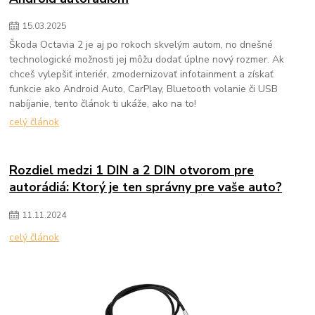
15
.
03
.
2025
Škoda Octavia 2 je aj po rokoch skvelým autom, no dnešné
technologické možnosti jej môžu dodať úplne nový rozmer. Ak
chceš vylepšiť interiér, zmodernizovať infotainment a získať
funkcie ako Android Auto, CarPlay, Bluetooth volanie či USB
nabíjanie, tento článok ti ukáže, ako na to!
celý článok
Rozdiel medzi 1 DIN a 2 DIN otvorom pre
autorádiá: Ktorý je ten správny pre vaše auto?
11
.
11
.
2024
celý článok