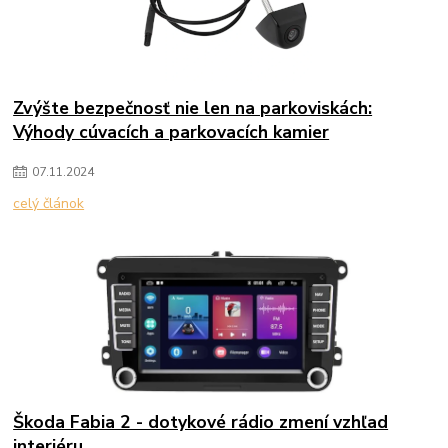
Zvýšte bezpečnosť nie len na parkoviskách:
Výhody cúvacích a parkovacích kamier
07
.
11
.
2024
celý článok
Škoda Fabia 2 - dotykové rádio zmení vzhľad
interiéru