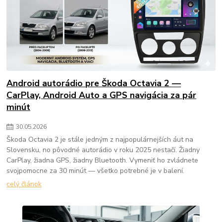
Android autorádio pre Škoda Octavia 2 —
CarPlay, Android Auto a GPS navigácia za pár
minút
30
.
05
.
2026
Škoda Octavia 2 je stále jedným z najpopulárnejších áut na
Slovensku, no pôvodné autorádio v roku 2025 nestačí. Žiadny
CarPlay, žiadna GPS, žiadny Bluetooth. Vymeniť ho zvládnete
svojpomocne za 30 minút — všetko potrebné je v balení.
celý článok