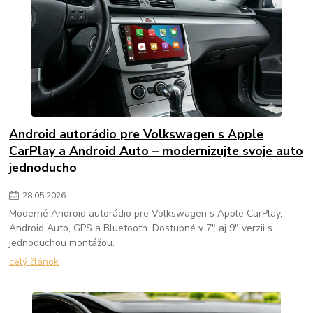
Android autorádio pre Volkswagen s Apple
CarPlay a Android Auto – modernizujte svoje auto
jednoducho
28
.
05
.
2026
Moderné Android autorádio pre Volkswagen s Apple CarPlay,
Android Auto, GPS a Bluetooth. Dostupné v 7" aj 9" verzii s
jednoduchou montážou.
celý článok