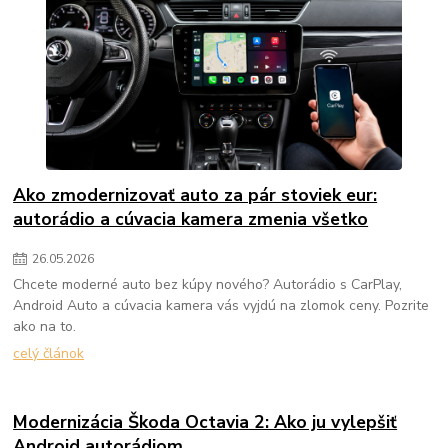
Ako zmodernizovať auto za pár stoviek eur:
autorádio a cúvacia kamera zmenia všetko
26
.
05
.
2026
Chcete moderné auto bez kúpy nového? Autorádio s CarPlay,
Android Auto a cúvacia kamera vás vyjdú na zlomok ceny. Pozrite
ako na to.
celý článok
Modernizácia Škoda Octavia 2: Ako ju vylepšiť
Android autorádiom