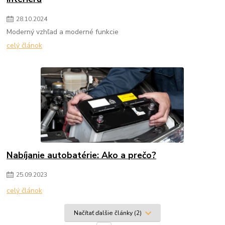
28
.
10
.
2024
Moderný vzhľad a moderné funkcie
celý článok
Nabíjanie autobatérie: Ako a prečo?
25
.
09
.
2023
celý článok
Načítať ďalšie články (2)