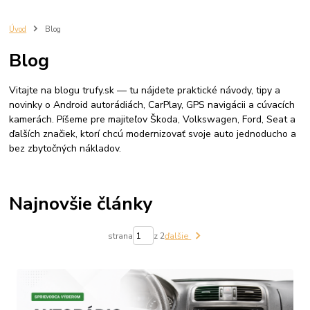
Autoradio
cuvacia kamera
autorádio volkswagen
apple carplay volkswagen
rádio passat b6
rádio passat b7
Úvod
Blog
rádio golf 5
rádio golf 6
rádio tiguan
autorádio Škoda Octavia 2
Blog
CarPlay Škoda Octavia 2
Android Auto Octavia 2
GPS navigácia do auta
2 DIN autorádio
android rádio Škoda
Vitajte na blogu trufy.sk — tu nájdete praktické návody, tipy a
autorádio Škoda Octavia 3
CarPlay Škoda Octavia 3
novinky o Android autorádiách, CarPlay, GPS navigácii a cúvacích
Android Auto Octavia 3
Škoda Fabia 2
Android autorádio
CarPlay
kamerách. Píšeme pre majiteľov Škoda, Volkswagen, Ford, Seat a
Android Auto
GPS navigácia
Bluetooth
autorádio Fabia
ďalších značiek, ktorí chcú modernizovať svoje auto jednoducho a
7 palcové autorádio
9 palcové autorádio
bez zbytočných nákladov.
Najnovšie články
strana
z 2
ďalšie