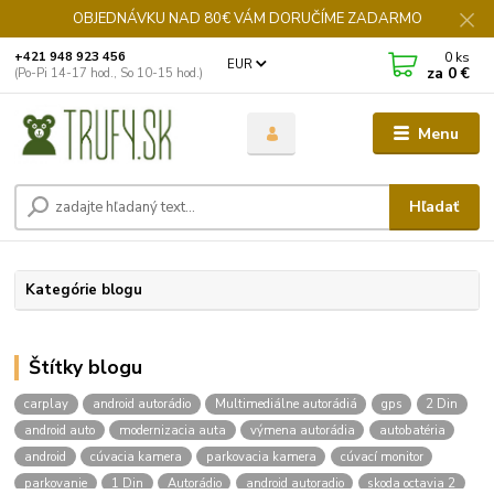
OBJEDNÁVKU NAD 80€ VÁM DORUČÍME ZADARMO
0
ks
+421 948 923 456
EUR
za
0 €
(Po-Pi 14-17 hod., So 10-15 hod.)
Menu
Hľadať
Kategórie blogu
Štítky blogu
carplay
android autorádio
Multimediálne autorádiá
gps
2 Din
android auto
modernizacia auta
výmena autorádia
autobatéria
android
cúvacia kamera
parkovacia kamera
cúvací monitor
parkovanie
1 Din
Autorádio
android autoradio
skoda octavia 2