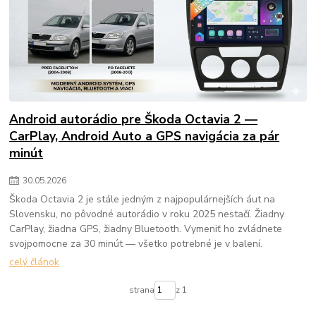
Android autorádio pre Škoda Octavia 2 —
CarPlay, Android Auto a GPS navigácia za pár
minút
30
.
05
.
2026
Škoda Octavia 2 je stále jedným z najpopulárnejších áut na
Slovensku, no pôvodné autorádio v roku 2025 nestačí. Žiadny
CarPlay, žiadna GPS, žiadny Bluetooth. Vymeniť ho zvládnete
svojpomocne za 30 minút — všetko potrebné je v balení.
celý článok
strana
z 1