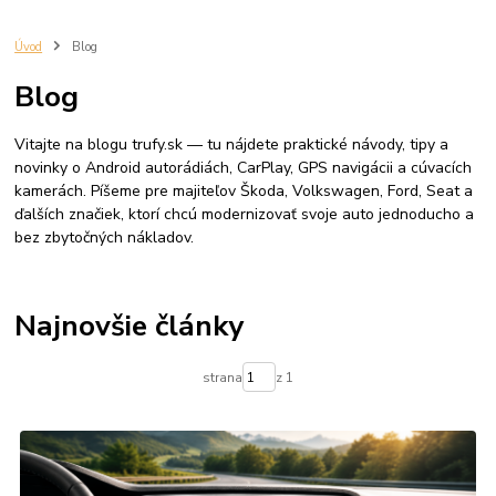
Autoradio
cuvacia kamera
autorádio volkswagen
apple carplay volkswagen
rádio passat b6
rádio passat b7
Úvod
Blog
rádio golf 5
rádio golf 6
rádio tiguan
autorádio Škoda Octavia 2
Blog
CarPlay Škoda Octavia 2
Android Auto Octavia 2
GPS navigácia do auta
2 DIN autorádio
android rádio Škoda
Vitajte na blogu trufy.sk — tu nájdete praktické návody, tipy a
autorádio Škoda Octavia 3
CarPlay Škoda Octavia 3
novinky o Android autorádiách, CarPlay, GPS navigácii a cúvacích
Android Auto Octavia 3
Škoda Fabia 2
Android autorádio
CarPlay
kamerách. Píšeme pre majiteľov Škoda, Volkswagen, Ford, Seat a
Android Auto
GPS navigácia
Bluetooth
autorádio Fabia
ďalších značiek, ktorí chcú modernizovať svoje auto jednoducho a
7 palcové autorádio
9 palcové autorádio
bez zbytočných nákladov.
Najnovšie články
strana
z 1