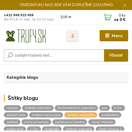
OBJEDNÁVKU NAD 80€ VÁM DORUČÍME ZADARMO
0
ks
+421 948 923 456
EUR
za
0 €
(Po-Pi 14-17 hod., So 10-15 hod.)
Menu
Hľadať
Kategórie blogu
Štítky blogu
carplay
android autorádio
Multimediálne autorádiá
gps
2 Din
android auto
modernizacia auta
výmena autorádia
autobatéria
android
cúvacia kamera
parkovacia kamera
cúvací monitor
parkovanie
1 Din
Autorádio
android autoradio
skoda octavia 2