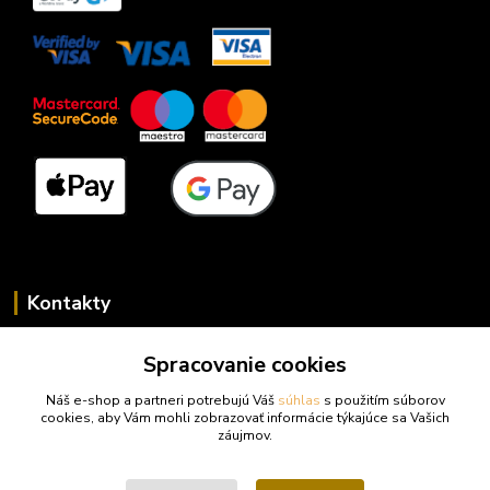
Kontakty
Zákaznícka podpora trufy.sk
Spracovanie cookies
+421 948 923 456
(Po-Pi 14-17 hod., So 10-15 hod.)
Náš e-shop a partneri potrebujú Váš
súhlas
s použitím súborov
cookies, aby Vám mohli zobrazovať informácie týkajúce sa Vašich
info@trufy.sk
záujmov.