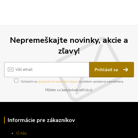
Nepremeškajte novinky, akcie a
zľavy!
Prihlásiť sa
Súhlasím so
spracovaním osobných údajov
za účelom zasielania newslettera.
Môžete sa kedykoľvek odhlásiť.
Informácie pre zákazníkov
O nás