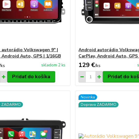
 autorádio Volkswagen 9" |
Android autorádio Volkswag
, Android Auto, GPS | 1/16GB
CarPlay, Android Auto, GPS 
129 €
skladom 2 ks
/
ks
/
ks
Pridať do košíka
Pridať do koš
Novinka
a ZADARMO
Doprava ZADARMO