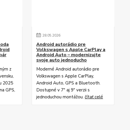
28
.
05
.
2026
koda
Android autorádio pre
droid
Volkswagen s Apple CarPlay a
pár
Android Auto – modernizujte
svoje auto jednoducho
dným z
Moderné Android autorádio pre
vensku,
Volkswagen s Apple CarPlay,
ku 2025
Android Auto, GPS a Bluetooth.
dna GPS,
Dostupné v 7" aj 9" verzii s
jednoduchou montážou.
čítať celé