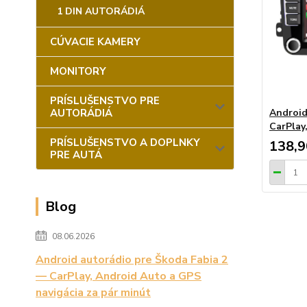
1 DIN AUTORÁDIÁ
CÚVACIE KAMERY
MONITORY
PRÍSLUŠENSTVO PRE
AUTORÁDIÁ
Android
CarPlay
PRÍSLUŠENSTVO A DOPLNKY
138,9
PRE AUTÁ
Blog
08.06.2026
Android autorádio pre Škoda Fabia 2
— CarPlay, Android Auto a GPS
navigácia za pár minút