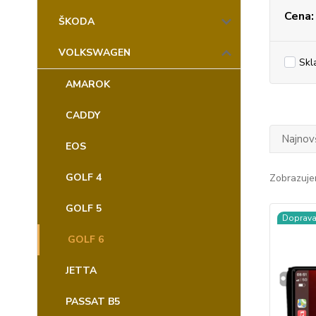
Cena:
ŠKODA
VOLKSWAGEN
Skl
AMAROK
CADDY
Najnov
EOS
GOLF 4
Zobrazuje
GOLF 5
Doprav
GOLF 6
JETTA
PASSAT B5