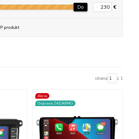
Do
€
P produkt
strana
z 1
Akcia
Doprava ZADARMO