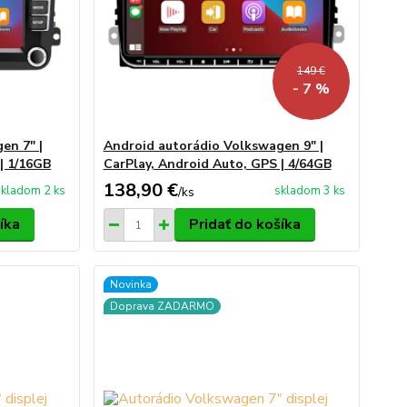
149 €
- 7 %
en 7" |
Android autorádio Volkswagen 9" |
| 1/16GB
CarPlay, Android Auto, GPS | 4/64GB
138,90 €
skladom 2 ks
skladom 3 ks
/
ks
íka
Pridať do košíka
Novinka
Doprava ZADARMO