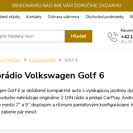
OBJEDNÁVKU NAD 80€ VÁM DORUČÍME ZADARMO
dené otázky
Kontakty
Ochrana súkromia
Obchodné podmienky
B
Neviet
Hľadať
+421
(Po-Pi
AUTORÁDIÁ
VOLKSWAGEN
GOLF 6
rádio Volkswagen Golf 6
n Golf 6 je obľúbené kompaktné auto s vynikajúcou jazdnou dyn
oducho nahrádzajú originálne 2 DIN rádio a pridajú CarPlay, And
 medzi 7" a 9" displejom a rôznymi pamäťovými konfiguráciami. 
a zaberie pár minút.