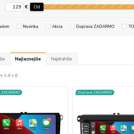
€
Od
adom
Novinka
Akcia
Doprava ZADARMO
TO
šie
Najlacnejšie
Najdrahšie
m 1-6 z 6
a ZADARMO
Doprava ZADARMO