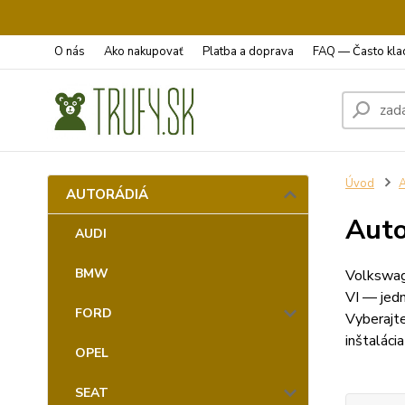
O nás
Ako nakupovať
Platba a doprava
FAQ — Často kla
Úvod
AUTORÁDIÁ
Auto
AUDI
BMW
Volkswage
VI — jedn
FORD
Vyberajte
inštaláci
OPEL
SEAT