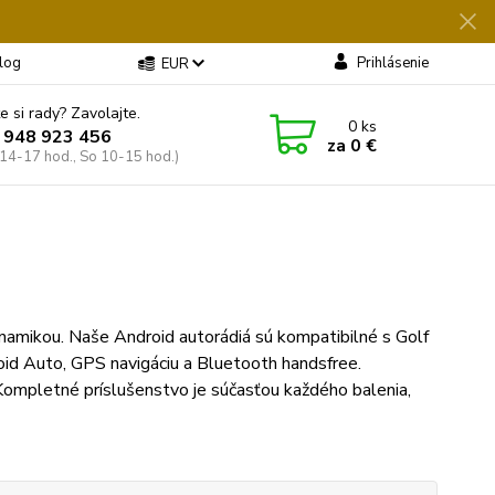
log
Prihlásenie
EUR
e si rady? Zavolajte.
0
ks
 948 923 456
za
0 €
 14-17 hod., So 10-15 hod.)
amikou. Naše Android autorádiá sú kompatibilné s Golf
roid Auto, GPS navigáciu a Bluetooth handsfree.
Kompletné príslušenstvo je súčasťou každého balenia,