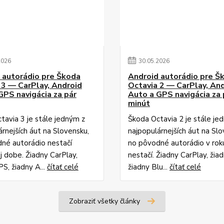
2026
30
.
05
.
2026
 autorádio pre Škoda
Android autorádio pre Š
 3 — CarPlay, Android
Octavia 2 — CarPlay, An
GPS navigácia za pár
Auto a GPS navigácia za 
minút
tavia 3 je stále jedným z
Škoda Octavia 2 je stále je
árnejších áut na Slovensku,
najpopulárnejších áut na Slo
né autorádio nestačí
no pôvodné autorádio v ro
 dobe. Žiadny CarPlay,
nestačí. Žiadny CarPlay, žia
S, žiadny A...
čítať celé
žiadny Blu...
čítať celé
Zobraziť všetky články