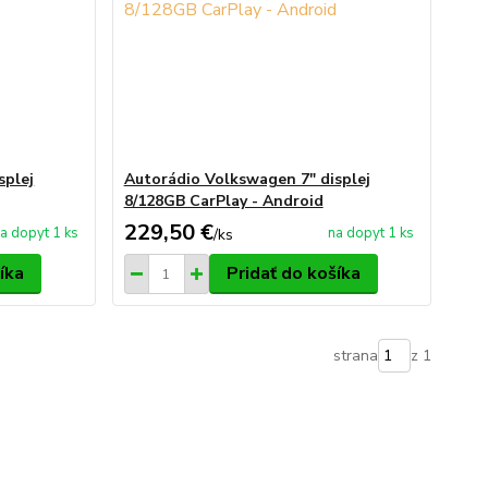
splej
Autorádio Volkswagen 7" displej
8/128GB CarPlay - Android
229,50 €
a dopyt 1 ks
na dopyt 1 ks
/
ks
íka
Pridať do košíka
strana
z 1