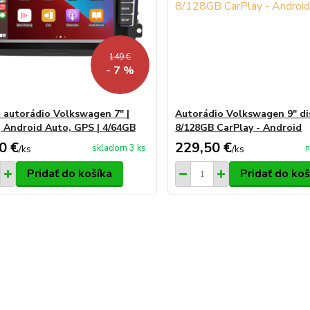
149 €
- 7 %
 autorádio Volkswagen 7" |
Autorádio Volkswagen 9" di
, Android Auto, GPS | 4/64GB
8/128GB CarPlay - Android
0 €
229,50 €
skladom 3 ks
n
/
ks
/
ks
Pridať do košíka
Pridať do koš