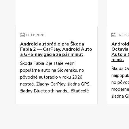
08
.
06
.
2026
02
.
06
.
Android autorádio pre Škoda
Android
Fabia 2 — CarPlay, Android Auto
Octavia
a GPS navigácia za pár minút
Auto a 
minút
Škoda Fabia 2 je stále veľmi
Škoda Oc
populárne auto na Slovensku, no
najpopul
pôvodné autorádio v roku 2026
no pôvod
nestačí. Žiadny CarPlay, žiadna GPS,
modernej
žiadny Bluetooth hands...
čítať celé
žiadna GP