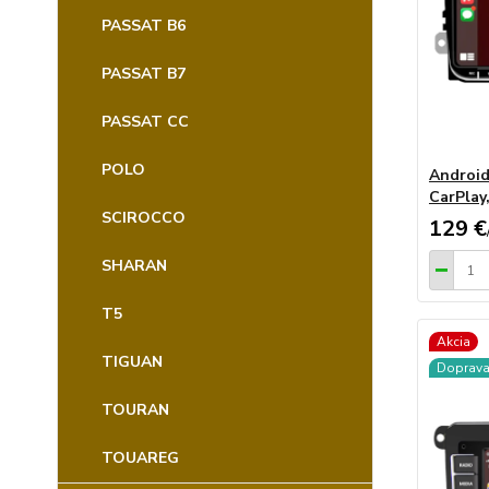
PASSAT B6
PASSAT B7
PASSAT CC
POLO
Android
CarPlay
SCIROCCO
129 €
SHARAN
T5
Akcia
TIGUAN
Doprav
TOURAN
TOUAREG