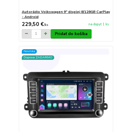
Autorádio Volkswagen 9" displej 8/128GB CarPlay
- Android
229,50 €
na dopyt 1 ks
/
ks
Pridať do košíka
Novinka
Doprava ZADARMO