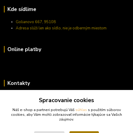
Kde sídlime
Golianovo 667, 95108
Adresa slúži len ako sídlo, nie je odberným miestom
Online platby
Kontakty
Zákaznícka podpora trufy.sk
Spracovanie cookies
+421 948 923 456
(Po-Pi 14-17 hod., So 10-15 hod.)
Náš e-shop a partneri potrebujú Váš
súhlas
s použitím súborov
cookies, aby Vám mohli zobrazovať informácie týkajúce sa Vašich
info@trufy.sk
záujmov.