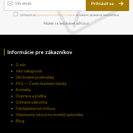
Prihlásiť sa
Súhlasím so
spracovaním osobných údajov
za účelom zasielania newslettera.
Môžete sa kedykoľvek odhlásiť.
Informácie pre zákazníkov
O nás
Ako nakupovať
Obchodné podmienky
FAQ — Často kladené otázky
Kontakty
Doprava a platba
Ochrana súkromia
Odstúpenie od zmluvy
Všeobecný návod na montáž autorádia
Blog