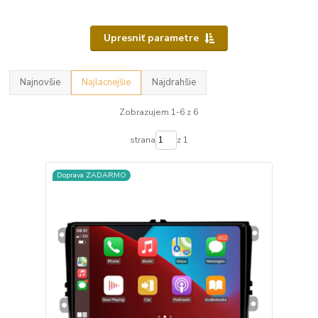
Upresniť parametre
Najnovšie
Najlacnejšie
Najdrahšie
Zobrazujem 1-6 z 6
strana
z 1
Doprava ZADARMO