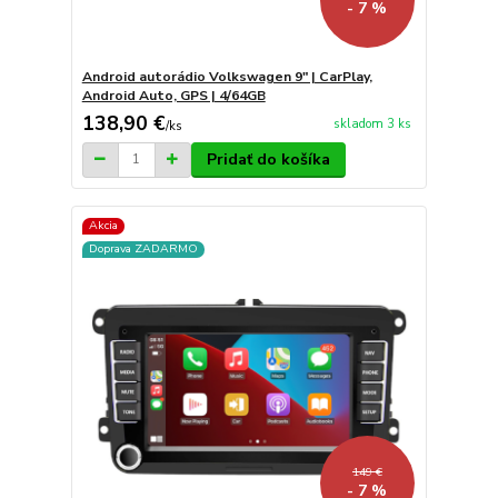
- 7 %
Android autorádio Volkswagen 9" | CarPlay,
Android Auto, GPS | 4/64GB
138,90 €
skladom 3 ks
/
ks
Pridať do košíka
Akcia
Doprava ZADARMO
149 €
- 7 %