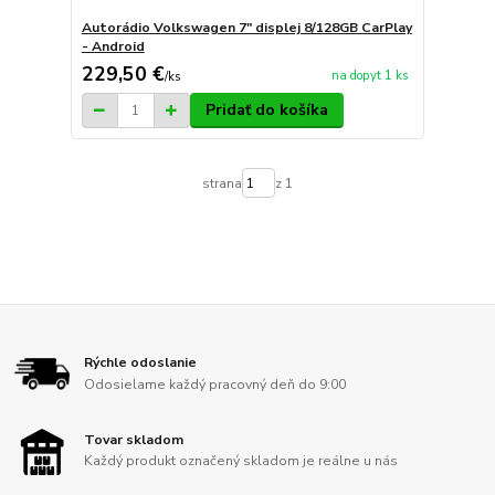
Autorádio Volkswagen 7" displej 8/128GB CarPlay
- Android
229,50 €
na dopyt 1 ks
/
ks
Pridať do košíka
strana
z 1
Rýchle odoslanie
Odosielame každý pracovný deň do 9:00
Tovar skladom
Každý produkt označený skladom je reálne u nás