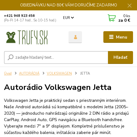
OBJEDNÁVKU NAD 80€ VÁM DORUČÍME ZADARMO
0
ks
+421 948 923 456
EUR
za
0 €
(Po-Pi 14-17 hod., So 10-15 hod.)
Menu
Hľadať
Úvod
AUTORÁDIÁ
VOLKSWAGEN
JETTA
Autorádio Volkswagen Jetta
Volkswagen Jetta je praktický sedan s priestranným interiérom.
Naše Android autorádiá sú kompatibilné s modelmi Jetta (2005–
2020) — jednoducho nahrádzajú originálne 2 DIN rádio a pridajú
CarPlay, Android Auto, GPS navigáciu a Bluetooth handsfree.
Vyberajte medzi 7" a 9" displejom. Kompletné príslušenstvo je
súčasťou každého balenia, inštalácia zaberie pár minút.