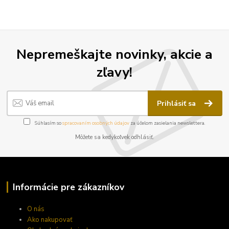
Nepremeškajte novinky, akcie a
zľavy!
Prihlásiť sa
Súhlasím so
spracovaním osobných údajov
za účelom zasielania newslettera.
Môžete sa kedykoľvek odhlásiť.
Informácie pre zákazníkov
O nás
Ako nakupovať