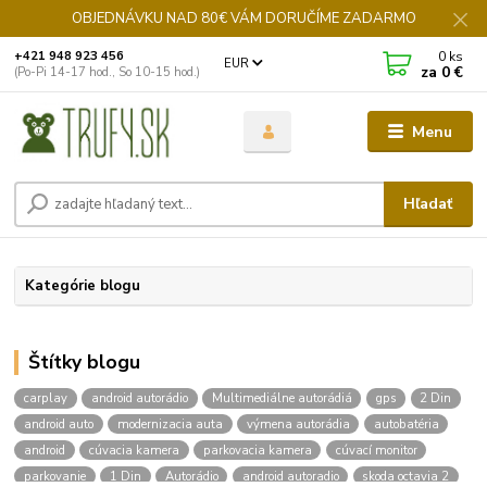
OBJEDNÁVKU NAD 80€ VÁM DORUČÍME ZADARMO
0
ks
+421 948 923 456
EUR
za
0 €
(Po-Pi 14-17 hod., So 10-15 hod.)
Menu
Hľadať
Kategórie blogu
Štítky blogu
carplay
android autorádio
Multimediálne autorádiá
gps
2 Din
android auto
modernizacia auta
výmena autorádia
autobatéria
android
cúvacia kamera
parkovacia kamera
cúvací monitor
parkovanie
1 Din
Autorádio
android autoradio
skoda octavia 2