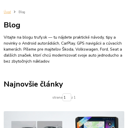
Autoradio
cuvacia kamera
autorádio volkswagen
apple carplay volkswagen
rádio passat b6
rádio passat b7
Úvod
Blog
rádio golf 5
rádio golf 6
rádio tiguan
autorádio Škoda Octavia 2
Blog
CarPlay Škoda Octavia 2
Android Auto Octavia 2
GPS navigácia do auta
2 DIN autorádio
android rádio Škoda
Vitajte na blogu trufy.sk — tu nájdete praktické návody, tipy a
autorádio Škoda Octavia 3
CarPlay Škoda Octavia 3
novinky o Android autorádiách, CarPlay, GPS navigácii a cúvacích
Android Auto Octavia 3
Škoda Fabia 2
Android autorádio
CarPlay
kamerách. Píšeme pre majiteľov Škoda, Volkswagen, Ford, Seat a
Android Auto
GPS navigácia
Bluetooth
autorádio Fabia
ďalších značiek, ktorí chcú modernizovať svoje auto jednoducho a
7 palcové autorádio
9 palcové autorádio
bez zbytočných nákladov.
Najnovšie články
strana
z 1