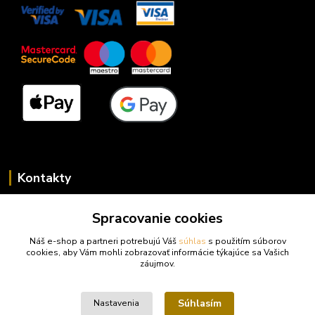
Kontakty
Zákaznícka podpora trufy.sk
Spracovanie cookies
+421 948 923 456
(Po-Pi 14-17 hod., So 10-15 hod.)
Náš e-shop a partneri potrebujú Váš
súhlas
s použitím súborov
cookies, aby Vám mohli zobrazovať informácie týkajúce sa Vašich
info@trufy.sk
záujmov.
Súhlasím
Nastavenia