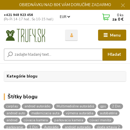
OBJEDNÁVKU NAD 80€ VÁM DORUČÍME ZADARMO
0
ks
+421 948 923 456
EUR
za
0 €
(Po-Pi 14-17 hod., So 10-15 hod.)
Menu
Hľadať
Kategórie blogu
Štítky blogu
carplay
android autorádio
Multimediálne autorádiá
gps
2 Din
android auto
modernizacia auta
výmena autorádia
autobatéria
android
cúvacia kamera
parkovacia kamera
cúvací monitor
parkovanie
1 Din
Autorádio
android autoradio
skoda octavia 2