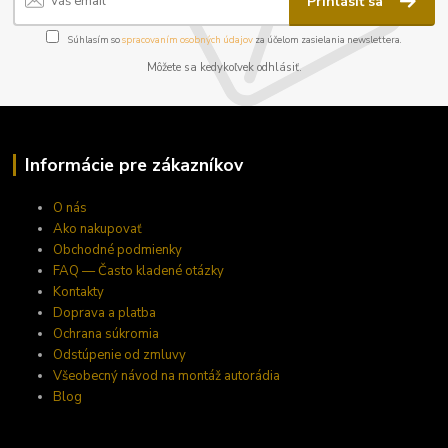
Prihlásiť sa
Súhlasím so
spracovaním osobných údajov
za účelom zasielania newslettera.
Môžete sa kedykoľvek odhlásiť.
Informácie pre zákazníkov
O nás
Ako nakupovať
Obchodné podmienky
FAQ — Často kladené otázky
Kontakty
Doprava a platba
Ochrana súkromia
Odstúpenie od zmluvy
Všeobecný návod na montáž autorádia
Blog