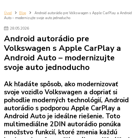
Autoradio
cuvacia kamera
autorádio volkswagen
apple carplay volkswagen
rádio passat b6
rádio passat b7
Úvod
Blog
Android autorádio pre Volkswagen s Apple CarPlay a Android
Auto – modernizujte svoje auto jednoducho
rádio golf 5
rádio golf 6
rádio tiguan
autorádio Škoda Octavia 2
CarPlay Škoda Octavia 2
Android Auto Octavia 2
28
.
05
.
2026
GPS navigácia do auta
2 DIN autorádio
android rádio Škoda
Android autorádio pre
autorádio Škoda Octavia 3
CarPlay Škoda Octavia 3
Volkswagen s Apple CarPlay a
Android Auto Octavia 3
Škoda Fabia 2
Android autorádio
CarPlay
Android Auto – modernizujte
Android Auto
GPS navigácia
Bluetooth
autorádio Fabia
7 palcové autorádio
9 palcové autorádio
svoje auto jednoducho
Ak hľadáte spôsob, ako modernizovať
svoje vozidlo Volkswagen a dopriať si
pohodlie moderných technológií, Android
autorádio s podporou Apple CarPlay a
Android Auto je ideálne riešenie. Toto
multimediálne 2DIN autorádio ponúka
množstvo funkcií, ktoré zmenia každú