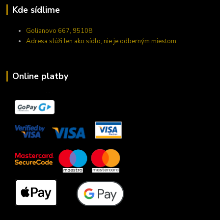
Kde sídlime
Golianovo 667, 95108
Adresa slúži len ako sídlo, nie je odberným miestom
Online platby