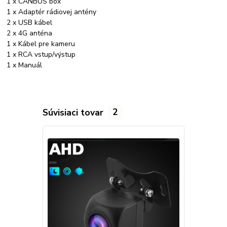
1 x CANBUS box
1 x Adaptér rádiovej antény
2 x USB kábel
2 x 4G anténa
1 x Kábel pre kameru
1 x RCA vstup/výstup
1 x Manuál
Súvisiaci tovar
2