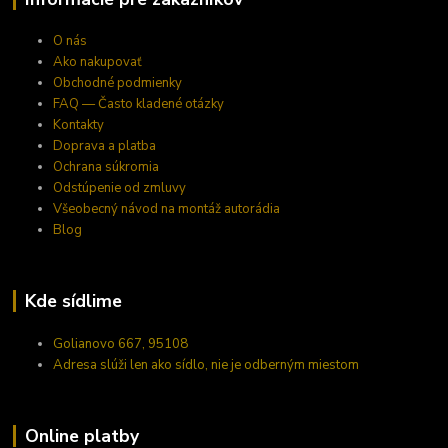
O nás
Ako nakupovať
Obchodné podmienky
FAQ — Často kladené otázky
Kontakty
Doprava a platba
Ochrana súkromia
Odstúpenie od zmluvy
Všeobecný návod na montáž autorádia
Blog
Kde sídlime
Golianovo 667, 95108
Adresa slúži len ako sídlo, nie je odberným miestom
Online platby