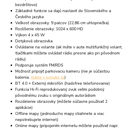
bezdrôtovo)
Základné funkcie sa dajú nastaviť do Slovenského a
Českého jazyka
Veľkosť obrazovky: 9 palcov (22,86 cm uhlopriečka)
Rozlíšenie obrazovky: 1024 x 600 HD
Výkon 4 x 45 W
Dotyková obrazovka
Ovládanie na volante (ak máte v aute multifunkčný volant,
tlačítkami môžete ovládať rádio presne ako pri pôvodnom
rádiu)
Podporuje systém FM/RDS
Možnosť pripojiť parkovaciu kameru (nie je súčasťou
balenia,
máme v ponuke tu
)
BT 4.0 + Externý mikrofón (hadsfree telefonovanie)
Funkcia Hi-Fi reprodukovaný zvuk veľmi podobný
pôvodnému zvuku s originálnym autorádiom
Rozdelenie obrazovky (môžete súčasne používať 2
aplikácie)
Offline mapy (jednoducho mapy stiahnete a viac
nepotrebujete internet)
Online mapy (pripojením internetu môžete používať napr.