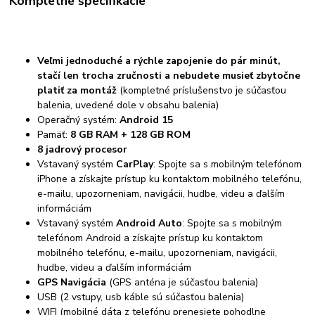
Kompletné špecifikácie
Veľmi jednoduché a rýchle zapojenie do pár minút,
stačí len trocha zručnosti a nebudete musieť zbytočne
platiť za montáž
(kompletné príslušenstvo je súčasťou
balenia, uvedené dole v obsahu balenia)
Operačný systém:
Android 15
Pamäť:
8 GB RAM + 128 GB ROM
8 jadrový procesor
Vstavaný systém
CarPlay
: Spojte sa s mobilným telefónom
iPhone a získajte prístup ku kontaktom mobilného telefónu,
e-mailu, upozorneniam, navigácii, hudbe, videu a ďalším
informáciám
Vstavaný systém
Android Auto
: Spojte sa s mobilným
telefónom Android a získajte prístup ku kontaktom
mobilného telefónu, e-mailu, upozorneniam, navigácii,
hudbe, videu a ďalším informáciám
GPS Navigácia
(GPS anténa je súčasťou balenia)
USB (2 vstupy, usb káble sú súčasťou balenia)
WIFI (mobilné dáta z telefónu prenesiete pohodlne