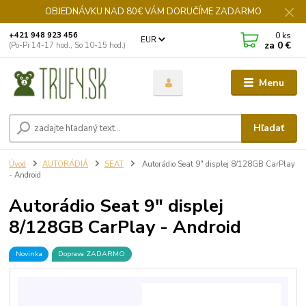
OBJEDNÁVKU NAD 80€ VÁM DORUČÍME ZADARMO
0
ks
+421 948 923 456
EUR
za
0 €
(Po-Pi 14-17 hod., So 10-15 hod.)
Menu
Hľadať
Úvod
AUTORÁDIÁ
SEAT
Autorádio Seat 9" displej 8/128GB CarPlay
- Android
Autorádio Seat 9" displej
8/128GB CarPlay - Android
Novinka
Doprava ZADARMO