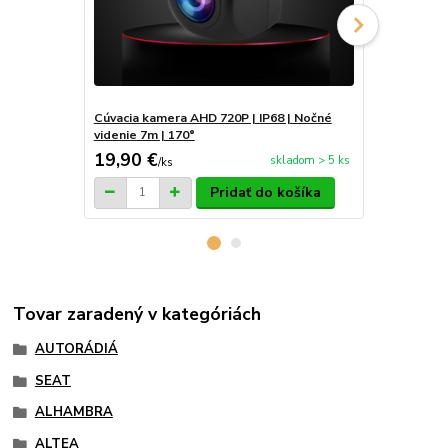
Cúvacia kamera AHD 720P | IP68 | Nočné
Externý mik
videnie 7m | 170°
| 3,5mm jack
19,90 €
8,90 €
skladom > 5 ks
/
ks
/
ks
Pridať do košíka
Tovar zaradený v kategóriách
AUTORÁDIÁ
SEAT
ALHAMBRA
ALTEA