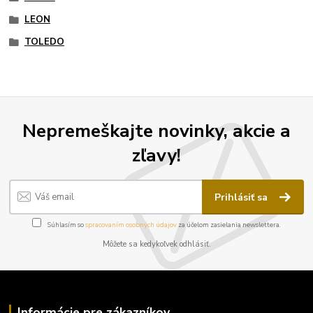
LEON
TOLEDO
Nepremeškajte novinky, akcie a
zľavy!
Prihlásiť sa
Súhlasím so
spracovaním osobných údajov
za účelom zasielania newslettera.
Môžete sa kedykoľvek odhlásiť.
Informácie pre zákazníkov