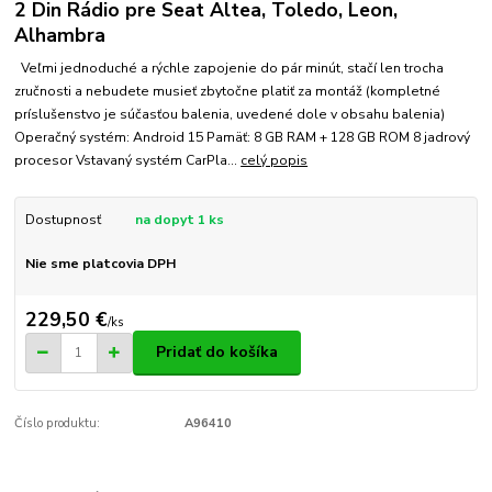
2 Din Rádio pre Seat Altea, Toledo, Leon,
Alhambra
Veľmi jednoduché a rýchle zapojenie do pár minút, stačí len trocha
zručnosti a nebudete musieť zbytočne platiť za montáž (kompletné
príslušenstvo je súčasťou balenia, uvedené dole v obsahu balenia)
Operačný systém: Android 15 Pamäť: 8 GB RAM + 128 GB ROM 8 jadrový
procesor Vstavaný systém CarPla...
celý popis
Dostupnosť
na dopyt 1 ks
Nie sme platcovia DPH
229,50 €
/
ks
Pridať do košíka
Číslo produktu:
A96410