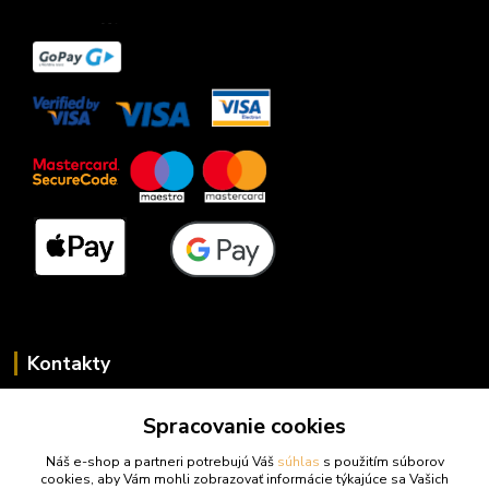
Kontakty
Zákaznícka podpora trufy.sk
Spracovanie cookies
+421 948 923 456
(Po-Pi 14-17 hod., So 10-15 hod.)
Náš e-shop a partneri potrebujú Váš
súhlas
s použitím súborov
cookies, aby Vám mohli zobrazovať informácie týkajúce sa Vašich