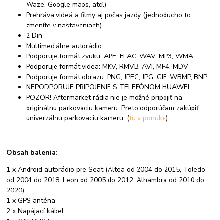
Waze, Google maps, atď.)
Prehráva videá a filmy aj počas jazdy (jednoducho to
zmeníte v nastaveniach)
2 Din
Multimediálne autorádio
Podporuje formát zvuku: APE, FLAC, WAV, MP3, WMA
Podporuje formát videa: MKV, RMVB, AVI, MP4, MDV
Podporuje formát obrazu: PNG, JPEG, JPG, GIF, WBMP, BNP
NEPODPORUJE PRIPOJENIE S TELEFÓNOM HUAWEI
POZOR! Aftermarket rádia nie je možné pripojiť na
originálnu parkovaciu kameru. Preto odporúčam zakúpiť
univerzálnu parkovaciu kameru. (
tu v ponuke
)
Obsah balenia:
1 x Android autorádio pre Seat (Altea od 2004 do 2015, Toledo
od 2004 do 2018, Leon od 2005 do 2012, Alhambra od 2010 do
2020)
1 x GPS anténa
2 x Napájací kábel