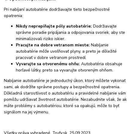
Pri nabíjaní autobatérie dodržiavajte tieto bezpečnostné
opatrenia:
Nikdy neprepíňajte póly autobatérie:
Dodržiavajte
správne poradie pripájania a odpojovania svoriek, aby ste
minimalizovali riziko iskier.
Pracujte na dobre vetranom mieste:
Nabíjanie
autobatérie môže uvoľňovať plyny, a preto je dôležité
pracovať v dobre vetranom prostredí.
Vyvarujte sa otvorenému ohňu:
Autobatéria obsahuje
horľavé látky, preto sa vyvarujte otvoreným ohňom.
Nabíjanie autobatérie je jednoduchý úkon, ktorý môžete vykonať
sami, ak dodržíte správne postupy a bezpečnostné opatrenia.
Dôkladná starostlivosť o autobatériu a pravidelné nabíjanie vám
pomôžu udržiavať životnosť autobatérie. Nezabudnite však, že ak
máte problémy s autobatériou, ktoré sa opakujú, môže to byť
signálom na jej výmenu.
Všetky práva vyhradené, Trufy.sk, 25.09.2023