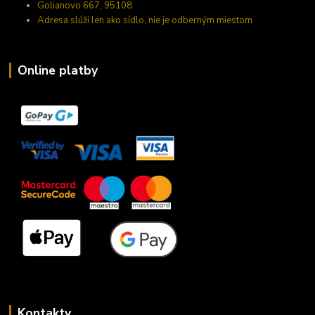
Golianovo 667, 95108
Adresa slúži len ako sídlo, nie je odberným miestom
Online platby
Kontakty