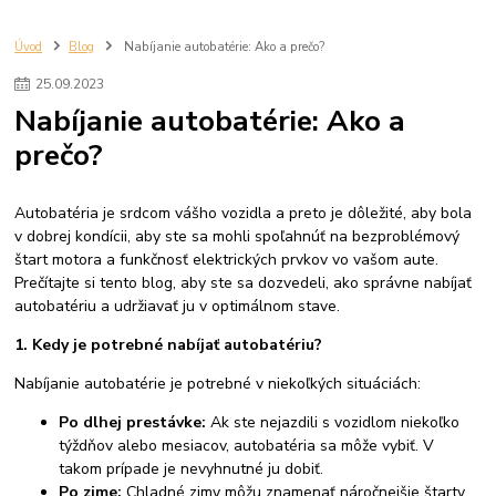
Autoradio
cuvacia kamera
autorádio volkswagen
apple carplay volkswagen
rádio passat b6
rádio passat b7
Úvod
Blog
Nabíjanie autobatérie: Ako a prečo?
rádio golf 5
rádio golf 6
rádio tiguan
autorádio Škoda Octavia 2
25
.
09
.
2023
CarPlay Škoda Octavia 2
Android Auto Octavia 2
Nabíjanie autobatérie: Ako a
GPS navigácia do auta
2 DIN autorádio
android rádio Škoda
prečo?
autorádio Škoda Octavia 3
CarPlay Škoda Octavia 3
Android Auto Octavia 3
Škoda Fabia 2
Android autorádio
CarPlay
Android Auto
GPS navigácia
Bluetooth
autorádio Fabia
Autobatéria je srdcom vášho vozidla a preto je dôležité, aby bola
7 palcové autorádio
9 palcové autorádio
v dobrej kondícii, aby ste sa mohli spoľahnúť na bezproblémový
štart motora a funkčnosť elektrických prvkov vo vašom aute.
Prečítajte si tento blog, aby ste sa dozvedeli, ako správne nabíjať
autobatériu a udržiavať ju v optimálnom stave.
1. Kedy je potrebné nabíjať autobatériu?
Nabíjanie autobatérie je potrebné v niekoľkých situáciách:
Po dlhej prestávke:
Ak ste nejazdili s vozidlom niekoľko
týždňov alebo mesiacov, autobatéria sa môže vybiť. V
takom prípade je nevyhnutné ju dobiť.
Po zime:
Chladné zimy môžu znamenať náročnejšie štarty