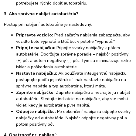
potrebujete rýchlo dobiť autobatériu.
3. Ako správne nabíjať autobatériu?
Postup pri nabíjaní autobatérie je nasledovný:
Pripravte vozidlo:
Pred začatím nabíjania zabezpečte, aby
vozidlo bolo vypnuté a kľúč bol v polohe "vypnuté."
Pripojte nabíjačku:
Pripojte svorky nabíjačky k pólom
autobatérie. Dodržujte správne poradie – najskôr pozitívny
(+) pól a potom negatívny (-) pól. Tým sa minimalizuje riziko
iskier a poškodenia autobatérie.
Nastavte nabíjačku:
Ak používate inteligentnú nabíjačku,
postupujte podľa jej inštrukcií. Inak nastavte nabíjačku na
správne napätie a typ autobatérie, ktorú máte.
Zapnite nabíjačku:
Zapnite nabíjačku a nechajte ju nabíjať
autobatériu. Sledujte indikácie na nabíjačke, aby ste mohli
vidieť, kedy je autobatéria plne nabitá.
Odpojte nabíjačku:
Po dokončení nabíjania odpojte svorky
nabíjačky od autobatérie. Najskôr odpojte negatívny pól a
potom pozitívny pól.
4. Opatrnosť pri nabíjaní: