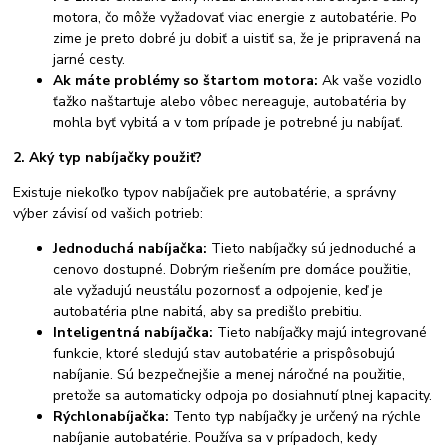
motora, čo môže vyžadovať viac energie z autobatérie. Po
zime je preto dobré ju dobiť a uistiť sa, že je pripravená na
jarné cesty.
Ak máte problémy so štartom motora:
Ak vaše vozidlo
ťažko naštartuje alebo vôbec nereaguje, autobatéria by
mohla byť vybitá a v tom prípade je potrebné ju nabíjať.
2. Aký typ nabíjačky použiť?
Existuje niekoľko typov nabíjačiek pre autobatérie, a správny
výber závisí od vašich potrieb:
Jednoduchá nabíjačka:
Tieto nabíjačky sú jednoduché a
cenovo dostupné. Dobrým riešením pre domáce použitie,
ale vyžadujú neustálu pozornosť a odpojenie, keď je
autobatéria plne nabitá, aby sa predišlo prebitiu.
Inteligentná nabíjačka:
Tieto nabíjačky majú integrované
funkcie, ktoré sledujú stav autobatérie a prispôsobujú
nabíjanie. Sú bezpečnejšie a menej náročné na použitie,
pretože sa automaticky odpoja po dosiahnutí plnej kapacity.
Rýchlonabíjačka:
Tento typ nabíjačky je určený na rýchle
nabíjanie autobatérie. Používa sa v prípadoch, kedy