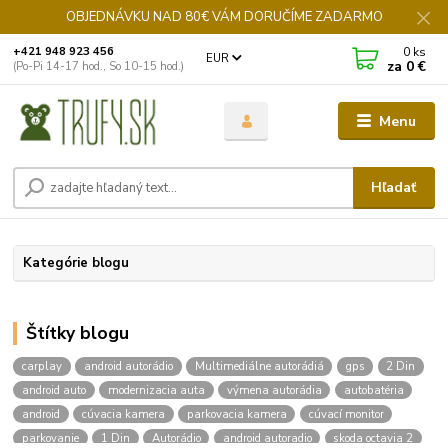
OBJEDNÁVKU NAD 80€ VÁM DORUČÍME ZADARMO
0
ks
+421 948 923 456
EUR
za
0 €
(Po-Pi 14-17 hod., So 10-15 hod.)
Menu
Hľadať
Kategórie blogu
Štítky blogu
carplay
android autorádio
Multimediálne autorádiá
gps
2 Din
android auto
modernizacia auta
výmena autorádia
autobatéria
android
cúvacia kamera
parkovacia kamera
cúvací monitor
parkovanie
1 Din
Autorádio
android autoradio
skoda octavia 2