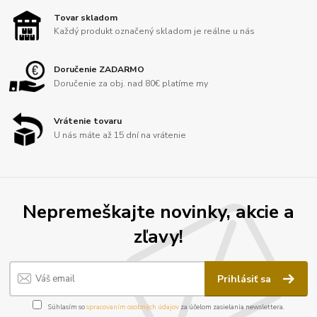
Tovar skladom
Každý produkt označený skladom je reálne u nás
Doručenie ZADARMO
Doručenie za obj. nad 80€ platíme my
Vrátenie tovaru
U nás máte až 15 dní na vrátenie
Nepremeškajte novinky, akcie a
zľavy!
Prihlásiť sa
Súhlasím so
spracovaním osobných údajov
za účelom zasielania newslettera.