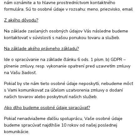
nám oznámite a to hlavne prostredníctvom kontaktného
formulára. Sú to osobné údaje v rozsahu: meno, priezvisko, email
Z akého dôvodu?
Na základe zaslaných osobných údajov Vás následne budeme
kontaktovať v súvislosti s našou ponukou tovaru a služieb.
Na základe akého právneho základu?
Ide o spracúvanie na základe článku 6 ods. 1 písm. b) GDPR –
plnenie zmluvy, resp. vykonanie opatrení pred uzavretím zmluvy
na Vašu žiadosť.
Pokiaľ by ste nám tieto osobné údaje neposkytli, nebudeme môcť
s Vami komunikovať za účelom uzatvorenia zmluvy o dodaní
našich tovarov alebo poskytnutí našich služieb.
Ako dlho budeme osobné údaje spracúvať?
Pokiaľ nenadviažeme ďalšiu spoluprácu, Vaše osobné údaje
budeme spracúvať najdlhšie 10 rokov od našej poslednej
komunikácie.