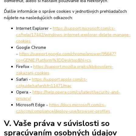
odmietnuť, alebo si nastaviť používanie iba niektorých.
Ďalšie informácie o správe cookies v jednotlivých prehliadačoch
nájdete na nasledujúcich odkazoch:
Internet Explorer -
https://support.microsoft.com/cs-
cz/help/17442/windows-internet-explorer-delete-manage-
cookies
Google Chrome
-
https://support.google.com/chrome/answer/95647?
co=GENIE.Platform%3DDesktop&hl=cs
Firefox -
https://support.mozilla.org/cs/kb/povoleni-
zakazani-cookies
Safari -
https://support.apple.com/cs-
cz/guide/safari/sfri11471/mac
Opera -
https://help.opera.com/cs/latest/security-and-
privacy/
Microsoft Edge -
https://docs.microsoft.com/cs-
cz/sccm/compliance/deploy-use/browser-profiles
V. Vaše práva v súvislosti so
spracúvaním osobných údajov