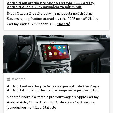
Android autorádio pre Škoda Octavia 2 — CarPlay,
Android Auto a GPS navigácia za pár minút
Škoda Octavia 2 je stále jedným z najpopulárnejších áut na
Slovensku, no pôvodné autorádio v roku 2025 nestačí. Žiadny
CarPlay, žiadna GPS, žiadny Blu...
čítať celé
28
.
05
.
2026
Android autorádio pre Volkswagen s Apple CarPlay a
Android Auto – modernizujte svoje auto jednoducho
Moderné Android autorádio pre Volkswagen s Apple CarPlay,
Android Auto, GPS a Bluetooth. Dostupné v 7" aj 9" verzii s
jednoduchou montážou.
čítať celé