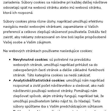
zariadenia. Súbory cookies sa následne pri každej ďalšej návšteve
odosielajú späť na webovú stránku alebo inú webovú stránku,
ktorá ich rozpozná.
Súbory cookies plnia rôzne úlohy, napríklad umožňujú efektívnu
navigáciu medzi webovými stránkami, zapamätanie si Vašich
preferencií a celkovo zlepšujú skúsenosť používateľa. Dokážu tiež
zaistiť, aby reklamy zobrazované on-line boli lepšie prispôsobené
Vašej osobe a Vašim záujmom.
Na webových stránkach používame nasledujúce cookies:
Nevyhnutné cookies
: sú potrebné na prevádzku
webových stránok, umožňujú napríklad prihlásiť sa do
zabezpečených častí stránok a ďalšie základné funkčnosti
stránok. Táto kategória cookies sa nedá zakázať.
Analytické/štatistické cookies
: umožňujú nám napríklad
rozpoznať a zistiť počet návštevníkov a sledovať, ako naši
návštevníci používajú webové stránky. Pomáhajú nám
zlepšovať spôsob, akým stránky fungujú, napríklad tak, že
umožňujú používateľom ľahko nájsť to, čo hľadajú. Tieto
súbory spúšťame iba s Vaším predchádzajúcim súhlasom.