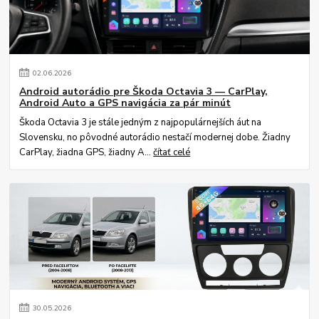
02
.
06
.
2026
Android autorádio pre Škoda Octavia 3 — CarPlay,
Android Auto a GPS navigácia za pár minút
Škoda Octavia 3 je stále jedným z najpopulárnejších áut na
Slovensku, no pôvodné autorádio nestačí modernej dobe. Žiadny
CarPlay, žiadna GPS, žiadny A...
čítať celé
30
.
05
.
2026