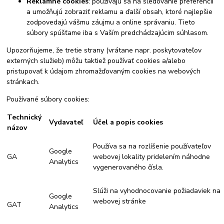
Reklamné cookies
: používajú sa na sledovanie preferencií
a umožňujú zobraziť reklamu a ďalší obsah, ktoré najlepšie
zodpovedajú vášmu záujmu a online správaniu. Tieto
súbory spúšťame iba s Vaším predchádzajúcim súhlasom.
Upozorňujeme, že tretie strany (vrátane napr. poskytovateľov
externých služieb) môžu taktiež používať cookies a/alebo
pristupovať k údajom zhromažďovaným cookies na webových
stránkach.
Používané súbory cookies:
Technický
Vydavateľ
Účel a popis cookies
názov
Používa sa na rozlíšenie používateľov
Google
GA
webovej lokality pridelením náhodne
Analytics
vygenerovaného čísla.
Slúži na vyhodnocovanie požiadaviek na
Google
webovej stránke
GAT
Analytics