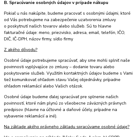
B. Spracúvanie osobných údajov v prípade nákupu
Pokiaľ u nás nakúpite, budeme pracovať s osobnými údajmi, ktoré
od Vás potrebujeme na zabezpečenie uzatvorenia zmluvy
o poskytnutí našich tovarov alebo služieb. Sú to hlavne
fakturačné údaje: meno, priezvisko, adresa, email, telefón, IČO,
DIČ, IČ-DPH, názov firmy, sídlo firmy
Z akého dôvodu?
Osobné údaje potrebujeme spracúvať, aby sme mohli splniť naše
povinnosti vyplývajúce zo zmluvy – dodanie tovaru alebo
poskytovanie služieb. Využitím kontaktných údajov budeme s Vami
tiež komunikovať ohľadom stavu Vašej objednávky, prípadne
ohľadom reklamácií alebo Vašich otázok.
Osobné údaje budeme ďalej spracúvať pre splnenie našich
povinností, ktoré nám plynú zo všeobecne záväzných právnych
predpisov (hlavne na účtovné a daňové účely, prípadne na
vybavenie reklamácií a iné).
Na základe akého právneho základu spracúvame osobné údaje?