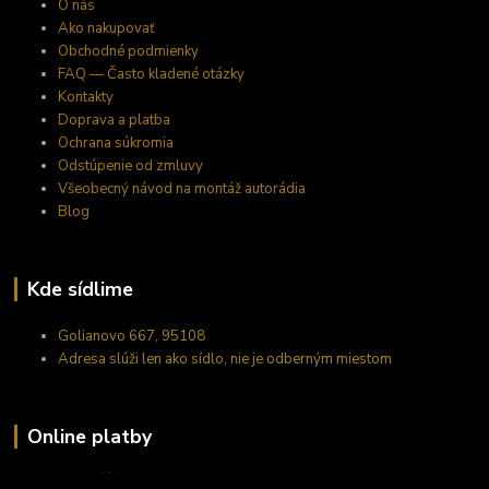
O nás
Ako nakupovať
Obchodné podmienky
FAQ — Často kladené otázky
Kontakty
Doprava a platba
Ochrana súkromia
Odstúpenie od zmluvy
Všeobecný návod na montáž autorádia
Blog
Kde sídlime
Golianovo 667, 95108
Adresa slúži len ako sídlo, nie je odberným miestom
Online platby