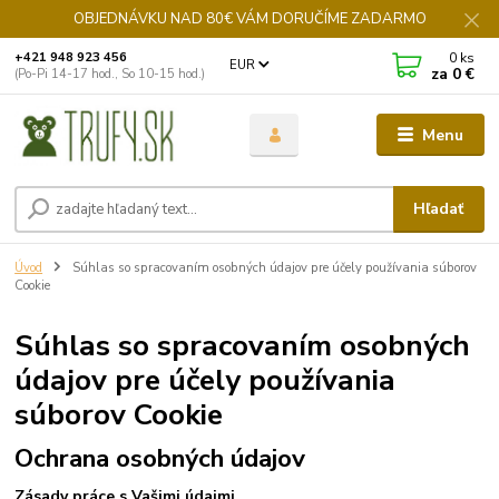
OBJEDNÁVKU NAD 80€ VÁM DORUČÍME ZADARMO
0
ks
+421 948 923 456
EUR
za
0 €
(Po-Pi 14-17 hod., So 10-15 hod.)
Menu
Hľadať
Úvod
Súhlas so spracovaním osobných údajov pre účely používania súborov
Cookie
Súhlas so spracovaním osobných
údajov pre účely používania
súborov Cookie
Ochrana osobných údajov
Zásady práce s Vašimi údajmi