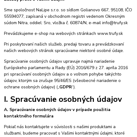
Sme spoločnosť NaLipe s.r.o. so sídlom Golianovo 667, 95108, IČO
55594077, zapísaná v obchodnom registri vedenom Okresným
súdom Nitra, oddiel: Sro, vložka č. 60874/N, e-mail info@trufy.sk
Prevádzkujeme e-shop na webových stránkach www.trufy.sk
Pri poskytovaní našich služieb, predaji tovaru a prevádzkovaní
našich webových stránok spracúvame niektoré osobné údaje.
Spracúvanie osobných údajov upravuje najmä nariadenie
Európskeho parlamentu a Rady (EÚ) 2016/679 z 27. apríla 2016
pri spracúvaní osobných údajov a o voľnom pohybe takýchto
údajov, ktorým sa zrušuje 95/46/ES (všeobecné nariadenie o
ochrane osobných údajov) („
GDPR
“).
I. Spracúvanie osobných údajov
A. Spracúvanie osobných údajov v prípade použitia
kontaktného formulára
Pokiaľ nás kontaktujete v súvislosti s našimi produktami a
službami, budeme pracovať s Vašimi kontaktnými údajmi, ktoré