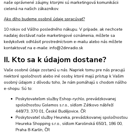
naše oprávnené záujmy, ktorými sú marketingová komunikácii
cielená na našich zákazníkov.
Ako dlho budeme osobné údaje spracúvať?
10 rokov od Vášho posledného nákupu. V prípade, ak nechcete
naďalej dostávať naše marketingové oznámenia, môžete sa
kedykoľvek odhlásiť prostredníctvom e-mailu alebo nás môžete
kontaktovať na e-maile: info@2dinradio.sk
II. Kto sa k údajom dostane?
Vaše osobné údaje zostanú u nás. Napriek tomu pre nás pracujú
niektoré spoločnosti alebo iné osoby, ktoré majú prístup k Vašim
osobný údajom z dôvodu toho, že nám pomáhajú s chodom nášho
e-shopu. Sú to:
Poskytovateľom služby Eshop-rychlo, prevádzkovanej
spoločnosťou Golemos s.r.o., sídlom Zátkovo nábřeží
448/73, 370 01, České Budějovice, ČR
Poskytovateľ služby Heureka, prevádzkovanej spoločnosťou
Heureka Shopping s.r.o., sídlom Karolinská 650/1, 186 00,
Praha 8-Karlín, ČR