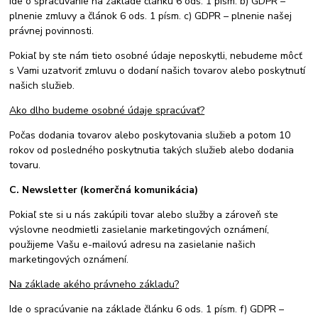
Ide o spracúvanie na základe článku 6 ods. 1 písm. b) GDPR –
plnenie zmluvy a článok 6 ods. 1 písm. c) GDPR – plnenie našej
právnej povinnosti.
Pokiaľ by ste nám tieto osobné údaje neposkytli, nebudeme môcť
s Vami uzatvoriť zmluvu o dodaní našich tovarov alebo poskytnutí
našich služieb.
Ako dlho budeme osobné údaje spracúvať?
Počas dodania tovarov alebo poskytovania služieb a potom 10
rokov od posledného poskytnutia takých služieb alebo dodania
tovaru.
C. Newsletter (komerčná komunikácia)
Pokiaľ ste si u nás zakúpili tovar alebo služby a zároveň ste
výslovne neodmietli zasielanie marketingových oznámení,
použijeme Vašu e-mailovú adresu na zasielanie našich
marketingových oznámení.
Na základe akého právneho základu?
Ide o spracúvanie na základe článku 6 ods. 1 písm. f) GDPR –