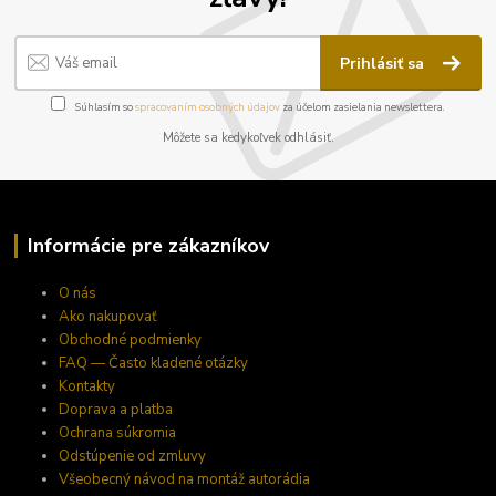
Prihlásiť sa
Súhlasím so
spracovaním osobných údajov
za účelom zasielania newslettera.
Môžete sa kedykoľvek odhlásiť.
Informácie pre zákazníkov
O nás
Ako nakupovať
Obchodné podmienky
FAQ — Často kladené otázky
Kontakty
Doprava a platba
Ochrana súkromia
Odstúpenie od zmluvy
Všeobecný návod na montáž autorádia