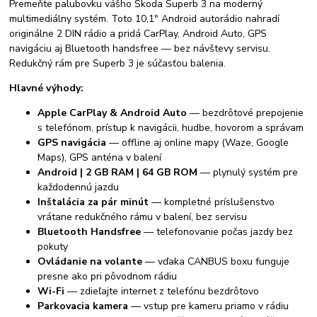
Premeňte palubovku vášho Škoda Superb 3 na moderný
multimediálny systém. Toto 10,1" Android autorádio nahradí
originálne 2 DIN rádio a pridá CarPlay, Android Auto, GPS
navigáciu aj Bluetooth handsfree — bez návštevy servisu.
Redukčný rám pre Superb 3 je súčasťou balenia.
Hlavné výhody:
Apple CarPlay & Android Auto
— bezdrôtové prepojenie
s telefónom, prístup k navigácii, hudbe, hovorom a správam
GPS navigácia
— offline aj online mapy (Waze, Google
Maps), GPS anténa v balení
Android | 2 GB RAM | 64 GB ROM
— plynulý systém pre
každodennú jazdu
Inštalácia za pár minút
— kompletné príslušenstvo
vrátane redukčného rámu v balení, bez servisu
Bluetooth Handsfree
— telefonovanie počas jazdy bez
pokuty
Ovládanie na volante
— vďaka CANBUS boxu funguje
presne ako pri pôvodnom rádiu
Wi-Fi
— zdieľajte internet z telefónu bezdrôtovo
Parkovacia kamera
— vstup pre kameru priamo v rádiu