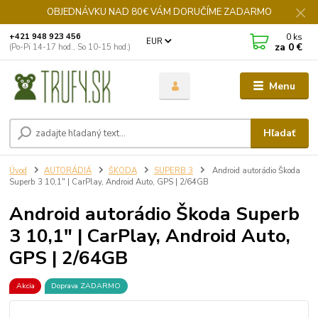
OBJEDNÁVKU NAD 80€ VÁM DORUČÍME ZADARMO
0
ks
+421 948 923 456
EUR
za
0 €
(Po-Pi 14-17 hod., So 10-15 hod.)
Menu
Hľadať
Úvod
AUTORÁDIÁ
ŠKODA
SUPERB 3
Android autorádio Škoda
Superb 3 10,1" | CarPlay, Android Auto, GPS | 2/64GB
Android autorádio Škoda Superb
3 10,1" | CarPlay, Android Auto,
GPS | 2/64GB
Akcia
Doprava ZADARMO