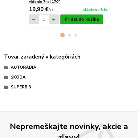
videnie 7m | 170°
VW, Škoda, 
19,90 €
4,20 €
skladom > 5 ks
/
ks
/
ks
Pridať do košíka
Tovar zaradený v kategóriách
AUTORÁDIÁ
ŠKODA
SUPERB 3
Nepremeškajte novinky, akcie a
zľavy!