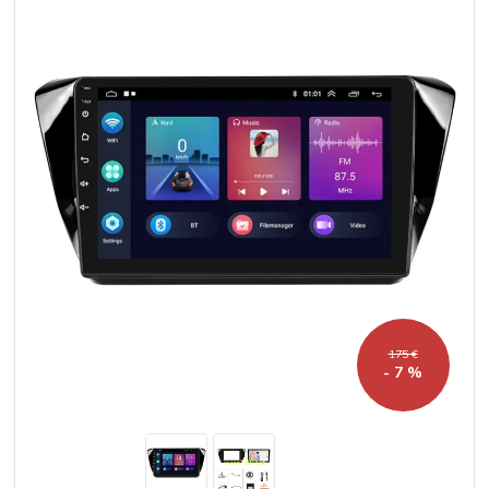
175 €
- 7 %