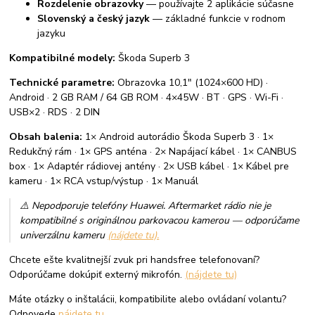
Rozdelenie obrazovky
— používajte 2 aplikácie súčasne
Slovenský a český jazyk
— základné funkcie v rodnom
jazyku
Kompatibilné modely:
Škoda Superb 3
Technické parametre:
Obrazovka 10,1" (1024×600 HD) ·
Android · 2 GB RAM / 64 GB ROM · 4×45W · BT · GPS · Wi-Fi ·
USB×2 · RDS · 2 DIN
Obsah balenia:
1× Android autorádio Škoda Superb 3 · 1×
Redukčný rám · 1× GPS anténa · 2× Napájací kábel · 1× CANBUS
box · 1× Adaptér rádiovej antény · 2× USB kábel · 1× Kábel pre
kameru · 1× RCA vstup/výstup · 1× Manuál
⚠️ Nepodporuje telefóny Huawei. Aftermarket rádio nie je
kompatibilné s originálnou parkovacou kamerou — odporúčame
univerzálnu kameru
(nájdete tu).
Chcete ešte kvalitnejší zvuk pri handsfree telefonovaní?
Odporúčame dokúpiť externý mikrofón.
(nájdete tu)
Máte otázky o inštalácii, kompatibilite alebo ovládaní volantu?
Odpovede
nájdete tu
.