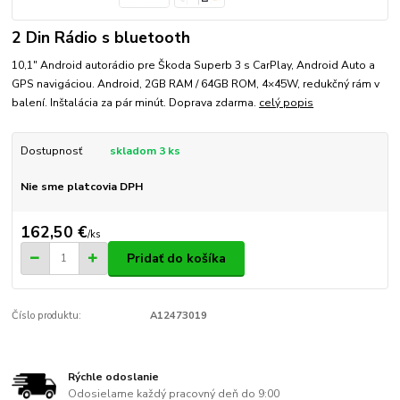
2 Din Rádio s bluetooth
10,1" Android autorádio pre Škoda Superb 3 s CarPlay, Android Auto a
GPS navigáciou. Android, 2GB RAM / 64GB ROM, 4×45W, redukčný rám v
balení. Inštalácia za pár minút. Doprava zdarma.
celý popis
Dostupnosť
skladom 3 ks
Nie sme platcovia DPH
162,50 €
/
ks
Pridať do košíka
Číslo produktu:
A12473019
Rýchle odoslanie
Odosielame každý pracovný deň do 9:00