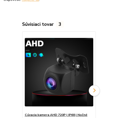
Súvisiaci tovar
3
Cúvacia kamera AHD 720P | IP68 | Nočné
Kľúče na dem