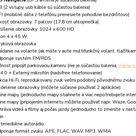
 (2 vstupy, usb káble sú súčasťou balenia)
I (mobilné dáta z telefónu prenesiete pohodlne bezdrôtovo)
kosť obrazovky: 7 palcov (17,8 cm uhlopriečka)
líšenie obrazovky: 1024 x 600 HD
on 4 x 45 W
yková obrazovka
ádanie na volante (ak máte v aute multifunkčný volant, tlačítka
poruje systém FM/RDS
nosť pripojiť parkovaciu kameru (nie je súčasťou balenia,
máme v 
4.0 + Externý mikrofón (hadsfree telefonovanie)
cia Hi-Fi, r
eprodukovaný zvuk veľmi podobný pôvodnému zvuku s
delenie obrazovky (môžete súčasne používať 2 aplikácie)
line mapy (jednoducho mapy stiahnete a viac nepotrebujete inte
ine mapy (pripojením internetu môžete používať napr. Waze, Goo
hráva videá a filmy aj počas jazdy (jednoducho to zmeníte v nast
in
timediálne autorádio
poruje formát zvuku: APE, FLAC, WAV, MP3, WMA