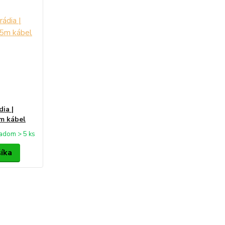
ia |
5m kábel
ladom > 5 ks
šíka