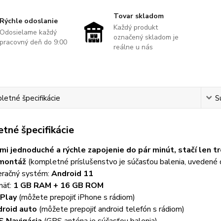
Tovar skladom
Rýchle odoslanie
Každý produkt
Odosielame každý
označený skladom je
pracovný deň do 9:00
reálne u nás
etné špecifikácie
S
tné špecifikácie
mi jednoduché a rýchle zapojenie do pár minút, stačí len t
 montáž
(kompletné príslušenstvo je súčasťou balenia, uvedené 
račný systém:
Android 11
mäť:
1 GB RAM + 16 GB ROM
Play
(môžete prepojiť iPhone s rádiom)
roid auto
(môžete prepojiť android telefón s rádiom)
 Navigácia
(GPS anténa je súčasťou balenia)