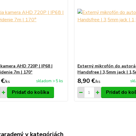
 kamera AHD 720P | IP68 |
Externý mikrofón do autorád
idenie 7m | 170°
Handsfree | 3,5mm jack | 1,
 €
8,90 €
skladom > 5 ks
sk
/
ks
/
ks
Pridať do košíka
Pridať do ko
zaradený v kategóriách