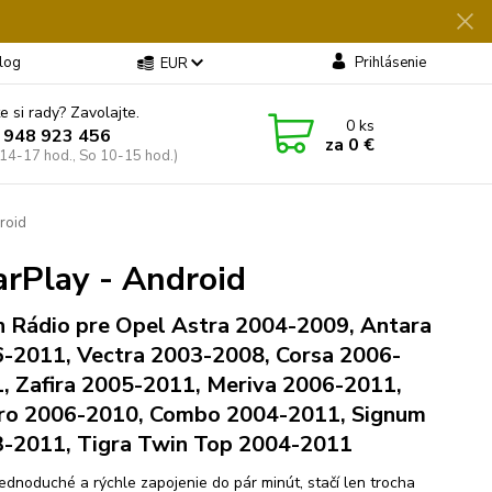
log
Prihlásenie
EUR
e si rady? Zavolajte.
0
ks
 948 923 456
za
0 €
 14-17 hod., So 10-15 hod.)
roid
arPlay - Android
n Rádio pre Opel Astra 2004-2009, Antara
-2011, Vectra 2003-2008, Corsa 2006-
, Zafira 2005-2011, Meriva 2006-2011,
ro 2006-2010, Combo 2004-2011, Signum
-2011, Tigra Twin Top 2004-2011
jednoduché a rýchle zapojenie do pár minút, stačí len trocha