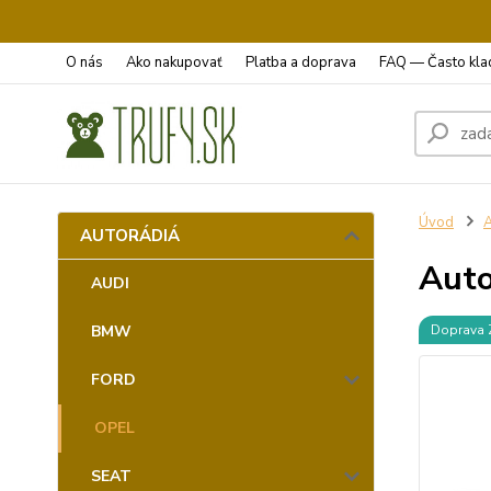
O nás
Ako nakupovať
Platba a doprava
FAQ — Často kla
Úvod
AUTORÁDIÁ
Auto
AUDI
BMW
Doprava
FORD
OPEL
SEAT