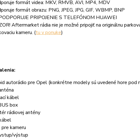
poruje formát videa: MKV, RMVB, AVI, MP4, MDV
poruje formát obrazu: PNG, JPEG, JPG, GIF, WBMP, BNP
PODPORUJE PRIPOJENIE S TELEFÓNOM HUAWEI
OR! Aftermarket rádia nie je možné pripojiť na originálnu parko
kovaciu kameru. (
tu v ponuke
)
lenia:
oid autorádio pre Opel (konkrétne modely sú uvedené hore pod
anténa
ací kábel
BUS box
ér rádiovej antény
kábel
l pre kameru
vstup/výstup