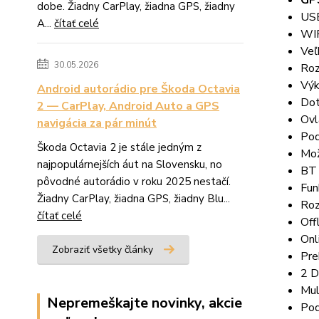
dobe. Žiadny CarPlay, žiadna GPS, žiadny
USB
A...
čítať celé
WIF
Veľ
30.05.2026
Roz
Výk
Android autorádio pre Škoda Octavia
Dot
2 — CarPlay, Android Auto a GPS
Ovl
navigácia za pár minút
Pod
Škoda Octavia 2 je stále jedným z
Mož
najpopulárnejších áut na Slovensku, no
BT 
pôvodné autorádio v roku 2025 nestačí.
Funk
Žiadny CarPlay, žiadna GPS, žiadny Blu...
Roz
čítať celé
Off
Onl
Zobraziť všetky články
Pre
2 D
Mul
Nepremeškajte novinky, akcie
Pod