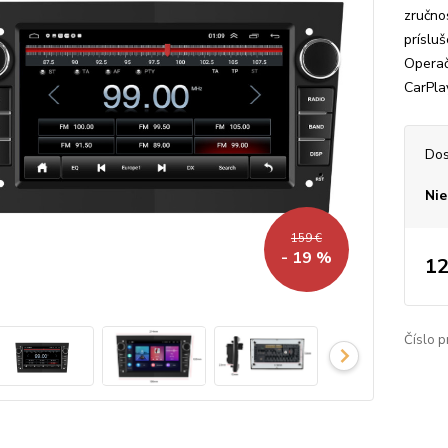
zručno
príslu
Operač
CarPla
Dos
Nie
159 €
- 19 %
12
Číslo p