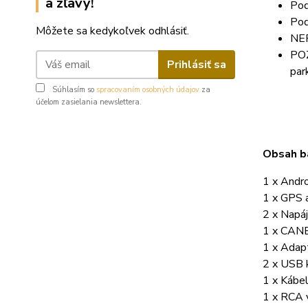
a zľavy!
Pod
Pod
Môžete sa kedykoľvek odhlásiť.
NE
POZ
Prihlásiť sa
par
Súhlasím so
spracovaním osobných údajov
za
účelom zasielania newslettera.
Obsah ba
1 x Andr
1 x GPS 
2 x Napáj
1 x CAN
1 x Adapt
2 x USB 
1 x Kábe
1 x RCA 