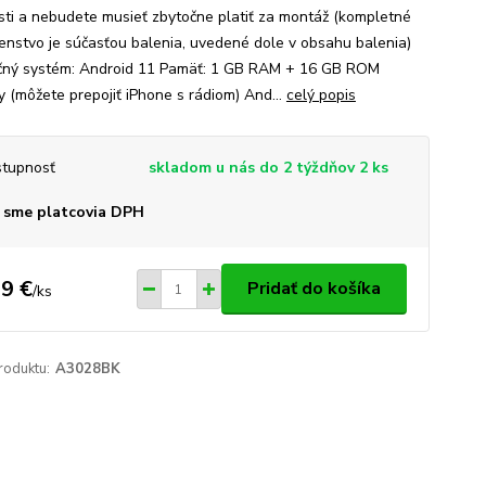
sti a nebudete musieť zbytočne platiť za montáž (kompletné
šenstvo je súčasťou balenia, uvedené dole v obsahu balenia)
ný systém: Android 11 Pamäť: 1 GB RAM + 16 GB ROM
y (môžete prepojiť iPhone s rádiom) And...
celý popis
tupnosť
skladom u nás do 2 týždňov 2 ks
 sme platcovia DPH
9 €
Pridať do košíka
/
ks
roduktu:
A3028BK