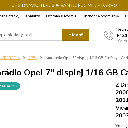
OBJEDNÁVKU NAD 80€ VÁM DORUČÍME ZADARMO
dené otázky
Kontakty
Ochrana súkromia
Obchodné podmienky
B
Neviet
Hľadať
+421
(Po-Pi
AUTORÁDIÁ
OPEL
Autorádio Opel 7" displej 1/16 GB CarPlay - And
rádio Opel 7" displej 1/16 GB C
2 Di
 ZADARMO
2006
2011
Viva
2003
Veľmi 