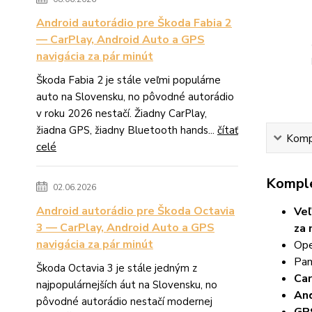
Android autorádio pre Škoda Fabia 2
— CarPlay, Android Auto a GPS
navigácia za pár minút
Škoda Fabia 2 je stále veľmi populárne
auto na Slovensku, no pôvodné autorádio
v roku 2026 nestačí. Žiadny CarPlay,
žiadna GPS, žiadny Bluetooth hands...
čítať
Kompl
celé
Komple
02.06.2026
Android autorádio pre Škoda Octavia
Veľ
3 — CarPlay, Android Auto a GPS
za
navigácia za pár minút
Ope
Pa
Škoda Octavia 3 je stále jedným z
Car
najpopulárnejších áut na Slovensku, no
And
pôvodné autorádio nestačí modernej
GPS