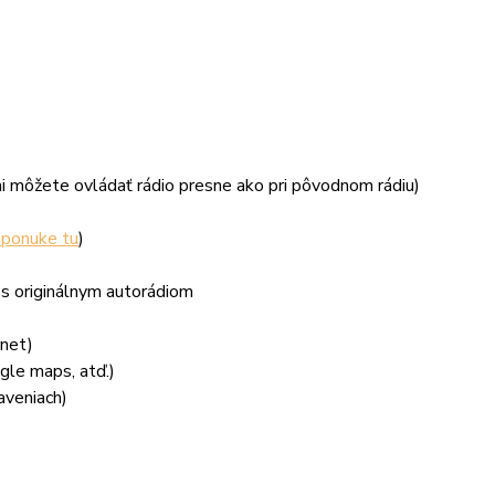
mi môžete ovládať rádio presne ako pri pôvodnom rádiu)
ponuke tu
)
 originálnym autorádiom
rnet)
gle maps, atď.)
aveniach)