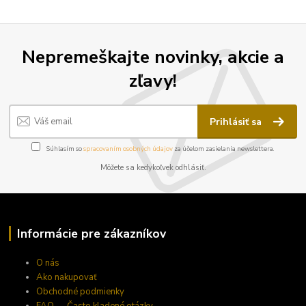
Nepremeškajte novinky, akcie a
zľavy!
Prihlásiť sa
Súhlasím so
spracovaním osobných údajov
za účelom zasielania newslettera.
Môžete sa kedykoľvek odhlásiť.
Informácie pre zákazníkov
O nás
Ako nakupovať
Obchodné podmienky