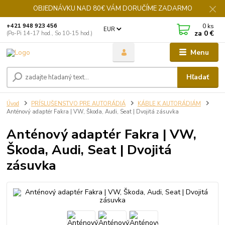
OBJEDNÁVKU NAD 80€ VÁM DORUČÍME ZADARMO
0
ks
+421 948 923 456
EUR
za
0 €
(Po-Pi 14-17 hod., So 10-15 hod.)
Menu
Hľadať
Úvod
PRÍSLUŠENSTVO PRE AUTORÁDIÁ
KÁBLE K AUTORÁDIÁM
Anténový adaptér Fakra | VW, Škoda, Audi, Seat | Dvojitá zásuvka
Anténový adaptér Fakra | VW,
Škoda, Audi, Seat | Dvojitá
zásuvka