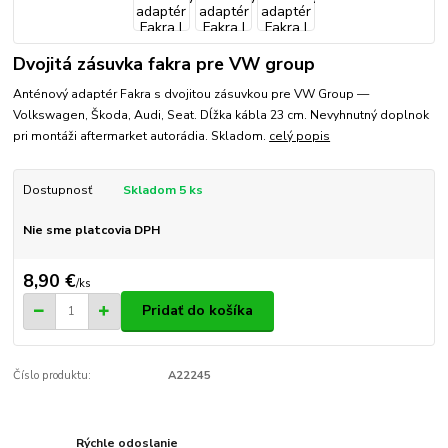
Dvojitá zásuvka fakra pre VW group
Anténový adaptér Fakra s dvojitou zásuvkou pre VW Group —
Volkswagen, Škoda, Audi, Seat. Dĺžka kábla 23 cm. Nevyhnutný doplnok
pri montáži aftermarket autorádia. Skladom.
celý popis
Dostupnosť
Skladom 5 ks
Nie sme platcovia DPH
8,90 €
/
ks
Pridať do košíka
Číslo produktu:
A22245
Rýchle odoslanie