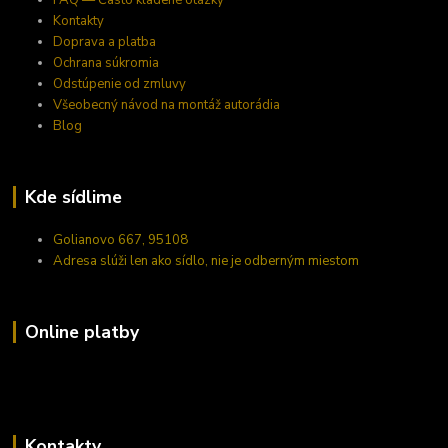
FAQ — Často kladené otázky
Kontakty
Doprava a platba
Ochrana súkromia
Odstúpenie od zmluvy
Všeobecný návod na montáž autorádia
Blog
Kde sídlime
Golianovo 667, 95108
Adresa slúži len ako sídlo, nie je odberným miestom
Online platby
Kontakty